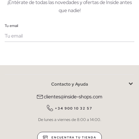
¡Entérate de todas las novedades y ofertas de Inside antes
que nadie!
Tu email
Mujer
Hombre
Contacto y Ayuda
He leído y entiendo la
política de privacidad
y acepto recibir
comunicaciones comerciales personalizadas de Inside.
clientes@inside-shops.com
QUIERO SUSCRIBIRME
+34 900 10 32 57
De lunes a viernes de 8:00 a 14:00.
* Puedes cancelar la suscripción en cualquier momento.
ENCUENTRA TU TIENDA