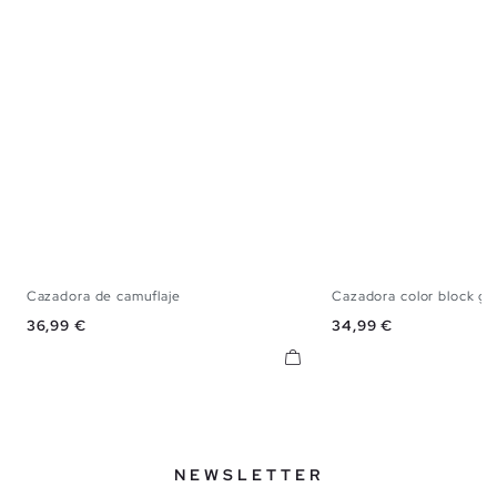
Cazadora de camuflaje
Cazadora color block gr
S
M
L
XL
S
M
L
Precio
Precio
36,99 €
34,99 €
NEWSLETTER