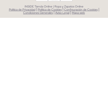
INSIDE Tienda Online | Ropa y Zapatos Online
|
|
|
Política de Privacidad
Política de Cookies
Configuración de Cookies
|
|
Condiciones Generales
Aviso Legal
Mapa web