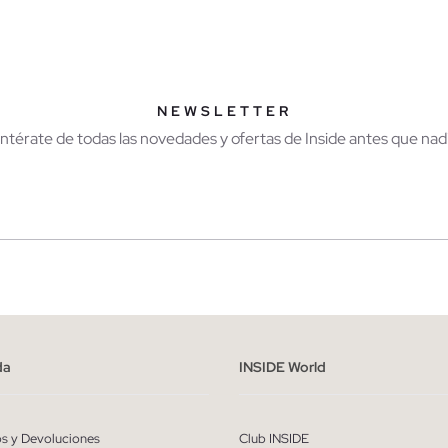
AÑADIR A MI CESTA
AÑADIR A MI CES
M
L
XL
XXL
XS
S
M
L
XL
NEWSLETTER
Entérate de todas las novedades y ofertas de Inside antes que nadi
r
Hombre
ído y entiendo la
política de privacidad
y acepto recibir comunicaciones co
alizadas de Inside.
da
INSIDE World
QUIERO SUSCRIBIRME
os y Devoluciones
Club INSIDE
* Puedes cancelar la suscripción en cualquier momento.