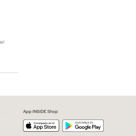
TA
AÑADIR A MI CESTA
XXL
S
M
L
XL
XXL
e!
merciales
App INSIDE Shop