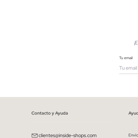
AÑADIR A MI CESTA
S
M
L
XL
XXL
S
¡
Tu email
Muje
He le
person
Contacto y Ayuda
Ayu
clientes@inside-shops.com
Enví