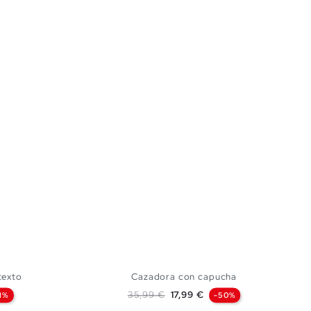
texto
Cazadora con capucha
Precio base
Precio
35,99 €
17,99 €
1%
-50%