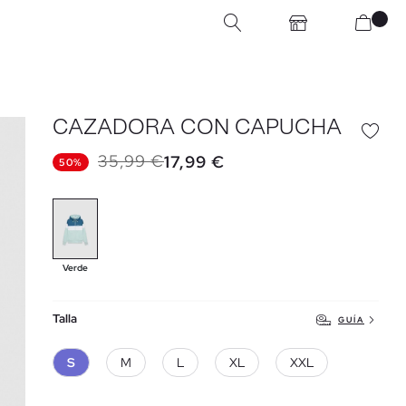
CAZADORA CON CAPUCHA
35,99 €
17,99 €
50%
Verde
Talla
GUÍA
S
M
L
XL
XXL