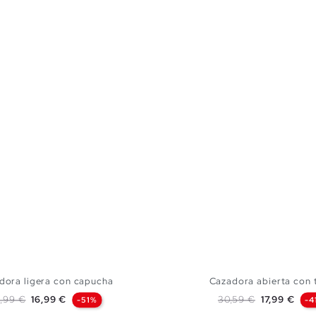
dora ligera con capucha
Cazadora abierta con 
ecio base
Precio
Precio base
Precio
,99 €
16,99 €
30,59 €
17,99 €
-51%
-4