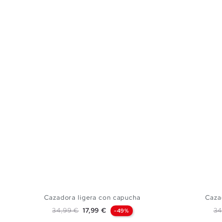
Cazadora ligera con capucha
Caza
Precio base
Precio
Pr
34,99 €
17,99 €
34
-49%