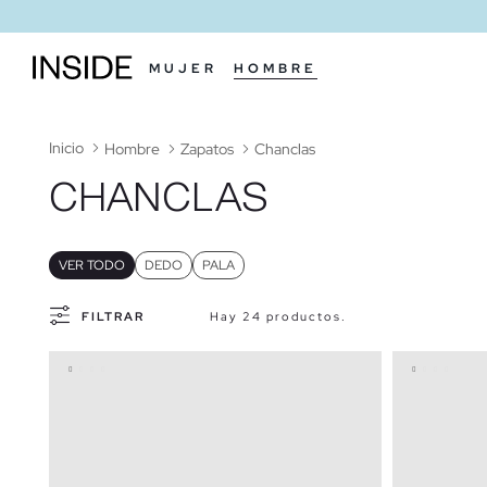
MUJER
HOMBRE
Inicio
Hombre
Zapatos
Chanclas
CHANCLAS
VER TODO
DEDO
PALA
FILTRAR
Hay 24 productos.