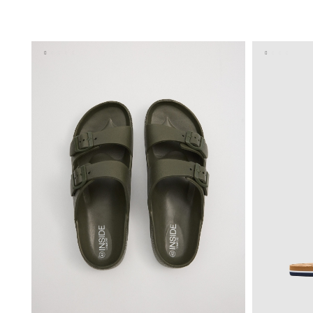
AÑADIR A MI CESTA
40
41
42
43
44
45
40