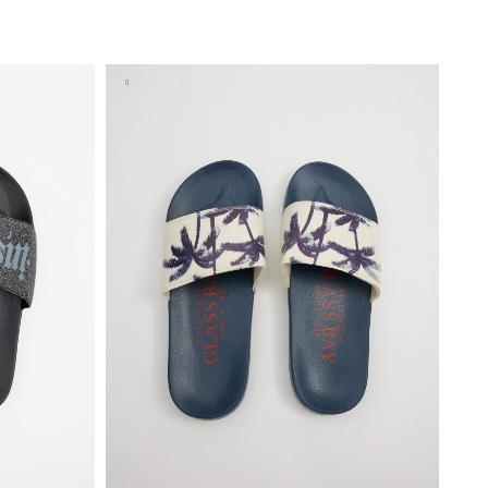
A
AÑADIR A MI CESTA
44
45
40
41
42
43
44
45