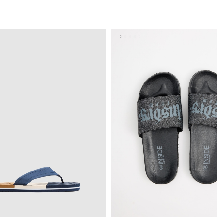
AÑADIR A MI CESTA
AÑADIR A MI CEST
41
42
43
44
45
39
40
41
42
43