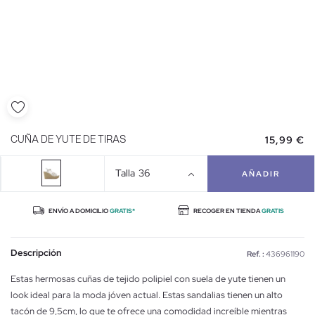
15,99 €
CUÑA DE YUTE DE TIRAS
Talla
36
AÑADIR
ENVÍO A DOMICILIO
GRATIS*
RECOGER EN TIENDA
GRATIS
Descripción
Ref. :
436961190
Estas hermosas cuñas de tejido polipiel con suela de yute tienen un
look ideal para la moda jóven actual. Estas sandalias tienen un alto
tacón de 9,5cm, lo que te ofrece una comodidad increíble mientras