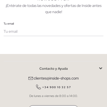
¡Entérate de todas las novedades y ofertas de Inside antes
que nadie!
Tu email
Mujer
Hombre
Contacto y Ayuda
He leído y entiendo la
política de privacidad
y acepto recibir
comunicaciones comerciales personalizadas de Inside.
clientes@inside-shops.com
QUIERO SUSCRIBIRME
+34 900 10 32 57
De lunes a viernes de 8:00 a 14:00.
* Puedes cancelar la suscripción en cualquier momento.