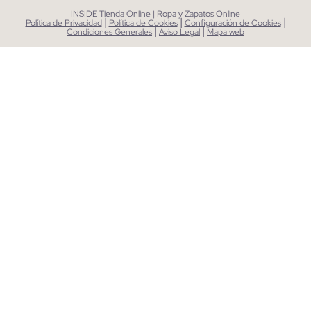
INSIDE Tienda Online | Ropa y Zapatos Online
|
|
|
Política de Privacidad
Política de Cookies
Configuración de Cookies
|
|
Condiciones Generales
Aviso Legal
Mapa web