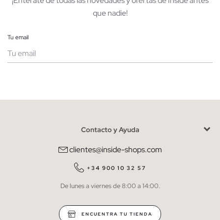
¡Entérate de todas las novedades y ofertas de Inside antes
que nadie!
Tu email
Mujer
Hombre
Contacto y Ayuda
He leído y entiendo la
política de privacidad
y acepto recibir
comunicaciones comerciales personalizadas de Inside.
clientes@inside-shops.com
QUIERO SUSCRIBIRME
+34 900 10 32 57
De lunes a viernes de 8:00 a 14:00.
* Puedes cancelar la suscripción en cualquier momento.
ENCUENTRA TU TIENDA