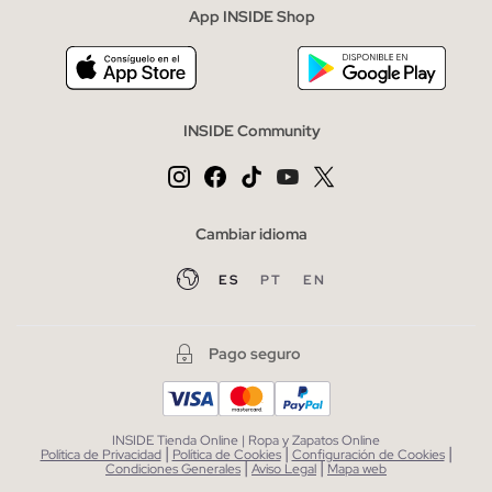
tachuelas y bordados... Y por supuesto también algunos
App INSIDE Shop
* Puedes cancelar la suscripción en cualquier momento.
diseños más originales que rompen con la imagen de la clásica
cuña... No será fácil decirte ¡Las querrás todas!
INSIDE Community
Cambiar idioma
ES
PT
EN
Pago seguro
INSIDE Tienda Online | Ropa y Zapatos Online
|
|
|
Política de Privacidad
Política de Cookies
Configuración de Cookies
|
|
Condiciones Generales
Aviso Legal
Mapa web