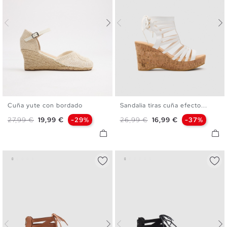
Cuña yute con bordado
Sandalia tiras cuña efecto...
35
36
37
38
39
40
35
36
37
38
39
40
Precio base
Precio
Precio base
Precio
27,99 €
19,99 €
-29%
26,99 €
16,99 €
-37%
41