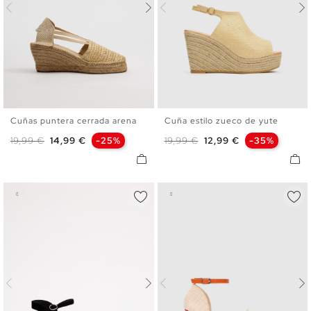
Cuñas puntera cerrada arena
Cuña estilo zueco de yute
35
36
37
38
39
40
36
37
38
39
40
Precio base
Precio
Precio base
Precio
19,99 €
14,99 €
-25%
19,99 €
12,99 €
-35%
41