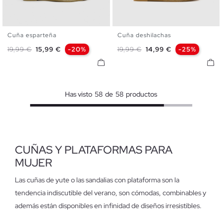
Cuña esparteña
Cuña deshilachas
35
36
37
38
39
40
35
36
37
38
39
40
Precio base
Precio
Precio base
Precio
19,99 €
15,99 €
-20%
19,99 €
14,99 €
-25%
41
41
Has visto
58
de
58
productos
CUÑAS Y PLATAFORMAS PARA
MUJER
Las cuñas de yute o las sandalias con plataforma son la
tendencia indiscutible del verano, son cómodas, combinables y
además están disponibles en infinidad de diseños irresistibles.