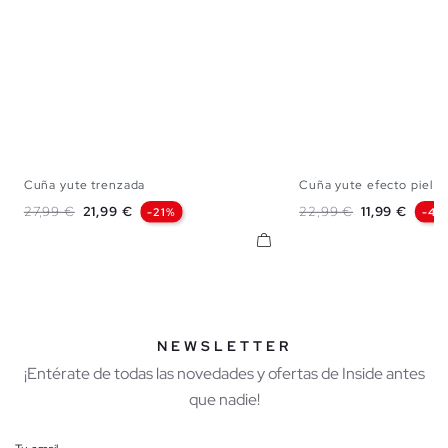
Cuña yute trenzada
Cuña yute efecto piel
36
37
38
39
40
36
37
38
Precio base
Precio
Precio base
Precio
27,99 €
21,99 €
22,99 €
11,99 €
-21%
-48
NEWSLETTER
¡Entérate de todas las novedades y ofertas de Inside antes
que nadie!