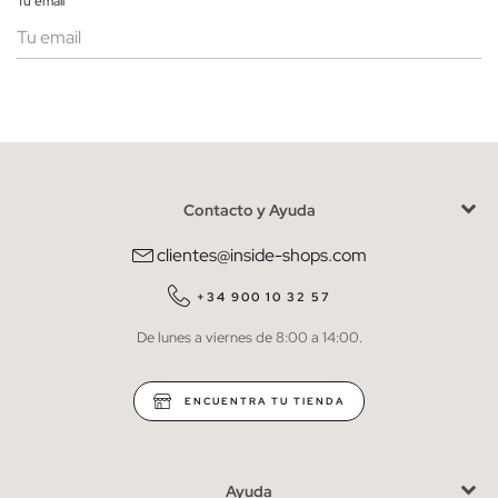
Tu email
Mujer
Hombre
Contacto y Ayuda
He leído y entiendo la
política de privacidad
y acepto recibir
comunicaciones comerciales personalizadas de Inside.
clientes@inside-shops.com
QUIERO SUSCRIBIRME
+34 900 10 32 57
De lunes a viernes de 8:00 a 14:00.
* Puedes cancelar la suscripción en cualquier momento.
ENCUENTRA TU TIENDA
Ayuda