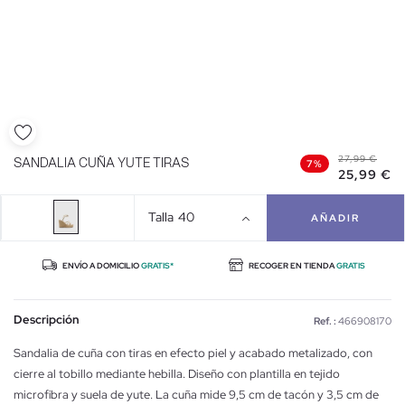
27,99 €
SANDALIA CUÑA YUTE TIRAS
7%
25,99 €
Talla
40
AÑADIR
ENVÍO A DOMICILIO
GRATIS*
RECOGER EN TIENDA
GRATIS
Descripción
Ref. :
466908170
Sandalia de cuña con tiras en efecto piel y acabado metalizado, con
cierre al tobillo mediante hebilla. Diseño con plantilla en tejido
microfibra y suela de yute. La cuña mide 9,5 cm de tacón y 3,5 cm de