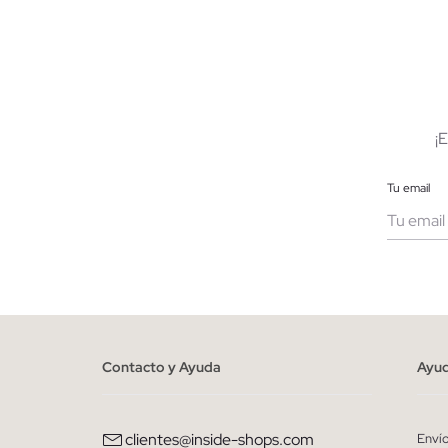
AÑADIR A MI CESTA
34
36
38
40
42
44
¡
Tu email
Muje
He le
person
Contacto y Ayuda
Ayu
clientes@inside-shops.com
Enví