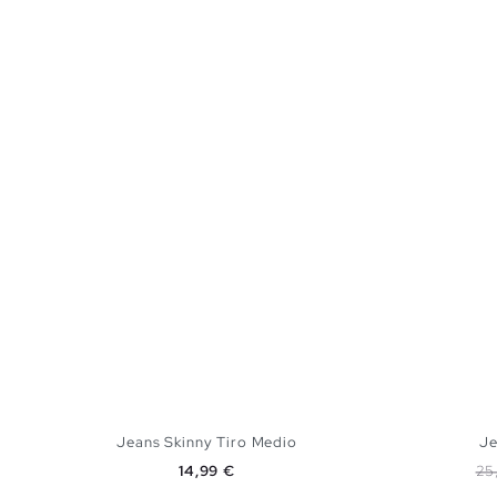
Jeans Skinny Tiro Medio
Je
Precio
Pr
14,99 €
25