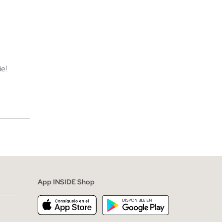
TA
AÑADIR A MI CESTA
42
44
34
36
38
40
42
44
e!
merciales
App INSIDE Shop