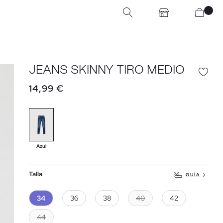
JEANS SKINNY TIRO MEDIO
14,99 €
Azul
Talla
GUÍA
34
36
38
40
42
44