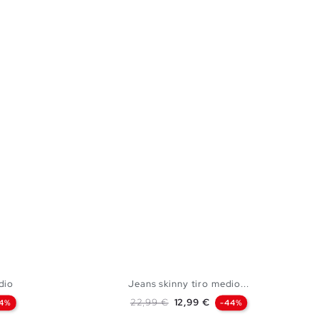
dio
Jeans skinny tiro medio...
Precio base
Precio
22,99 €
12,99 €
44%
-44%