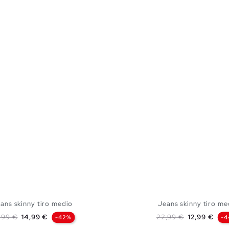
ans skinny tiro medio
Jeans skinny tiro me
ecio base
Precio
Precio base
Precio
,99 €
14,99 €
22,99 €
12,99 €
-42%
-