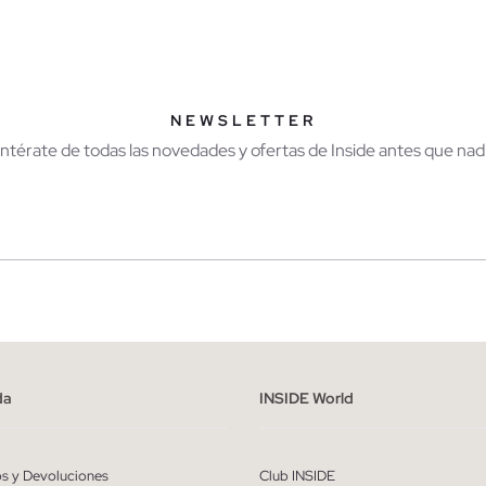
AÑADIR A MI CESTA
AÑADIR A MI CES
34
36
44
34
36
38
40
NEWSLETTER
Entérate de todas las novedades y ofertas de Inside antes que nadi
r
Hombre
ído y entiendo la
política de privacidad
y acepto recibir comunicaciones co
alizadas de Inside.
da
INSIDE World
QUIERO SUSCRIBIRME
os y Devoluciones
Club INSIDE
* Puedes cancelar la suscripción en cualquier momento.