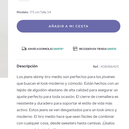
Modelo
: 175 cm Talla 34
AÑADIR A MI CESTA
ENVÍO A DOMICILIO
GRATIS*
RECOGER EN TIENDA
GRATIS
Descripción
Ref. :
438066425
Los jeans skinny tiro medio son perfectos para los jóvenes
que buscan el look moderno y cómodo. Están hechos con un
tejido de algodón-elastano de alta calidad para asegurar un
ajuste perfecto para toda ocasión. El cierre de cremallera es
resistente y duradero para soportar el estilo de vida más
activo. Estos jeans se ven desgastados para un look único y
moderno. El tiro medio hace que sean fáciles de combinar
con cualquier cosa, desde sweaters hasta camisas. ¡Úsalos