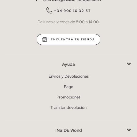
QUIERO SUSCRIBIRME
+34 900 10 32 57
De lunes a viernes de 8:00 a 14:00.
* Puedes cancelar la suscripción en cualquier momento.
ENCUENTRA TU TIENDA
Ayuda
Envíos y Devoluciones
Pago
Promociones
Tramitar devolución
INSIDE World