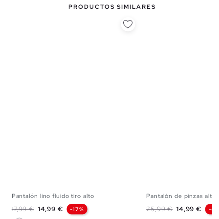
PRODUCTOS SIMILARES
Pantalón lino fluido tiro alto
Pantalón de pinzas alto
S
M
L
36
38
Precio base
Precio
Precio base
Precio
17,99 €
14,99 €
25,99 €
14,99 €
-17%
-4
Beige
Azul Claro