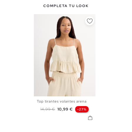
COMPLETA TU LOOK
Top tirantes volantes arena
XS
S
M
L
XL
Precio base
Precio
14,99 €
10,99 €
-27%