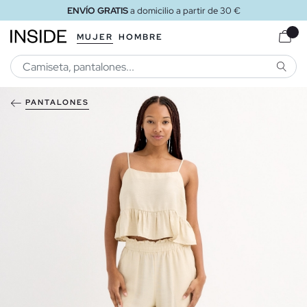
ENVÍO GRATIS
a domicilio a partir de 30 €
MUJER
HOMBRE
BUSCA
PANTALONES