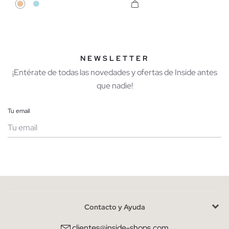
NEWSLETTER
¡Entérate de todas las novedades y ofertas de Inside antes
que nadie!
Tu email
Mujer
Hombre
Contacto y Ayuda
He leído y entiendo la
política de privacidad
y acepto recibir
comunicaciones comerciales personalizadas de Inside.
clientes@inside-shops.com