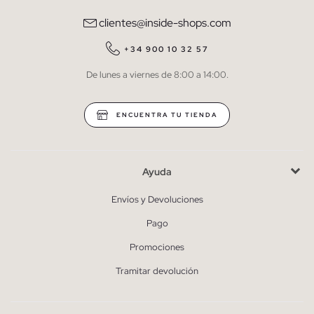
comunicaciones comerciales personalizadas de Inside.
clientes@inside-shops.com
QUIERO SUSCRIBIRME
+34 900 10 32 57
De lunes a viernes de 8:00 a 14:00.
* Puedes cancelar la suscripción en cualquier momento.
ENCUENTRA TU TIENDA
Ayuda
Envíos y Devoluciones
Pago
Promociones
Tramitar devolución