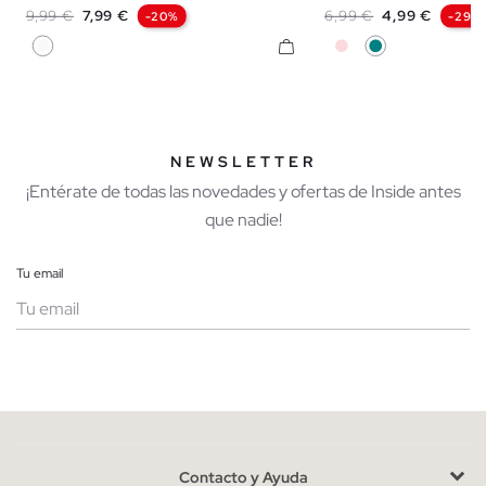
Precio base
Precio
Precio base
Precio
9,99 €
7,99 €
6,99 €
4,99 €
-20%
-29%
Blanco
Rosa Nude
Verde Azulado
NEWSLETTER
¡Entérate de todas las novedades y ofertas de Inside antes
que nadie!
Tu email
Mujer
Hombre
Contacto y Ayuda
He leído y entiendo la
política de privacidad
y acepto recibir