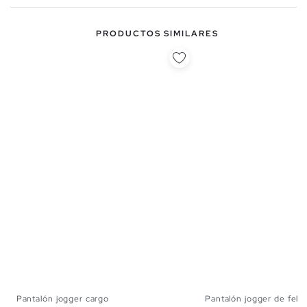
PRODUCTOS SIMILARES
Pantalón jogger cargo
Pantalón jogger de felp
S
M
L
XS
S
M