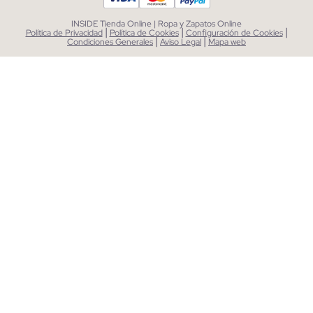
INSIDE Tienda Online | Ropa y Zapatos Online
|
|
|
Política de Privacidad
Política de Cookies
Configuración de Cookies
|
|
Condiciones Generales
Aviso Legal
Mapa web