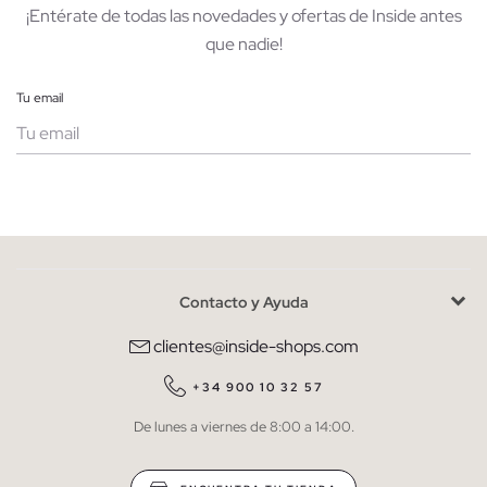
¡Entérate de todas las novedades y ofertas de Inside antes
que nadie!
Tu email
Mujer
Hombre
Contacto y Ayuda
He leído y entiendo la
política de privacidad
y acepto recibir
comunicaciones comerciales personalizadas de Inside.
clientes@inside-shops.com
QUIERO SUSCRIBIRME
+34 900 10 32 57
De lunes a viernes de 8:00 a 14:00.
* Puedes cancelar la suscripción en cualquier momento.