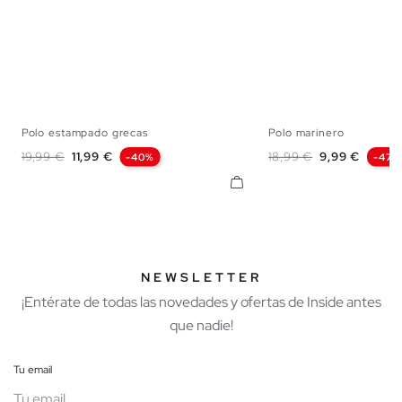
Polo estampado grecas
Polo marinero
S
M
L
XL
XXL
S
M
L
X
Precio base
Precio
Precio base
Precio
19,99 €
11,99 €
18,99 €
9,99 €
-40%
-47%
NEWSLETTER
¡Entérate de todas las novedades y ofertas de Inside antes
que nadie!
Tu email