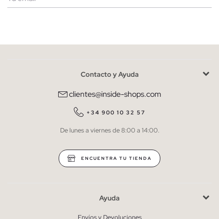
Mujer
Hombre
Contacto y Ayuda
He leído y entiendo la
política de privacidad
y acepto recibir
comunicaciones comerciales personalizadas de Inside.
clientes@inside-shops.com
QUIERO SUSCRIBIRME
+34 900 10 32 57
De lunes a viernes de 8:00 a 14:00.
* Puedes cancelar la suscripción en cualquier momento.
ENCUENTRA TU TIENDA
Ayuda
Envíos y Devoluciones