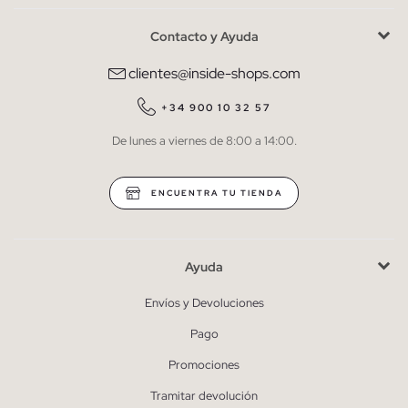
Contacto y Ayuda
He leído y entiendo la
política de privacidad
y acepto recibir
comunicaciones comerciales personalizadas de Inside.
clientes@inside-shops.com
QUIERO SUSCRIBIRME
+34 900 10 32 57
De lunes a viernes de 8:00 a 14:00.
* Puedes cancelar la suscripción en cualquier momento.
ENCUENTRA TU TIENDA
Ayuda
Envíos y Devoluciones
Pago
Promociones
Tramitar devolución