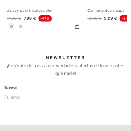
Jersey polo tricotosa slim
Camiseta doble capa
S
M
L
S
M
Precio base
Precio
Precio base
Precio
14,99 €
7,99 €
12,99 €
5,99 €
-47%
-54%
Verde Claro
Blanco Roto
NEWSLETTER
¡Entérate de todas las novedades y ofertas de Inside antes
que nadie!
Tu email
Mujer
Hombre