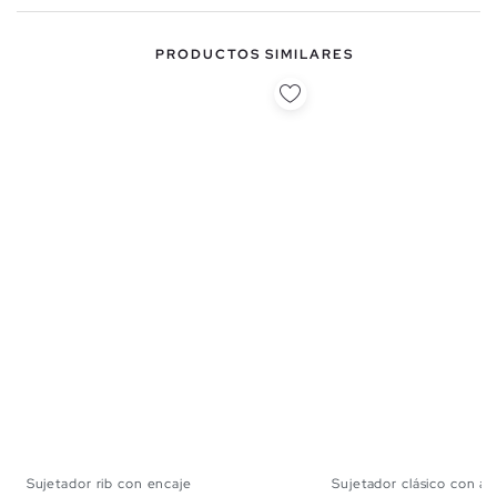
PRODUCTOS SIMILARES
Sujetador rib con encaje
Sujetador clásico con ar
S
M
L
XL
S
M
L