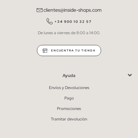
comunicaciones comerciales personalizadas de Inside.
clientes@inside-shops.com
QUIERO SUSCRIBIRME
+34 900 10 32 57
De lunes a viernes de 8:00 a 14:00.
* Puedes cancelar la suscripción en cualquier momento.
ENCUENTRA TU TIENDA
Ayuda
Envíos y Devoluciones
Pago
Promociones
Tramitar devolución