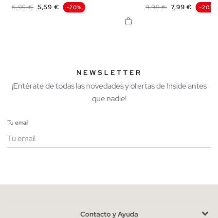
Precio base
Precio
Precio base
Precio
6,99 €
5,59 €
9,99 €
7,99 €
-20%
-20%
NEWSLETTER
¡Entérate de todas las novedades y ofertas de Inside antes
que nadie!
Tu email
Mujer
Hombre
Contacto y Ayuda
He leído y entiendo la
política de privacidad
y acepto recibir