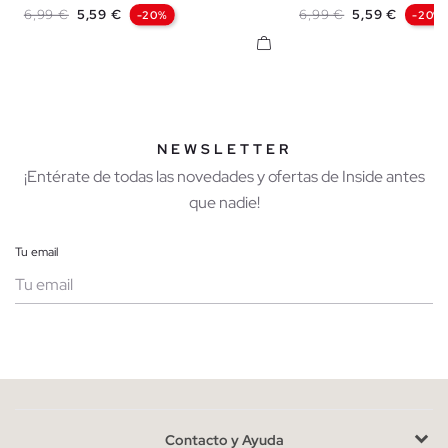
Precio base
Precio
Precio base
Precio
6,99 €
5,59 €
6,99 €
5,59 €
-20%
-20%
NEWSLETTER
¡Entérate de todas las novedades y ofertas de Inside antes
que nadie!
Tu email
Mujer
Hombre
Contacto y Ayuda
He leído y entiendo la
política de privacidad
y acepto recibir