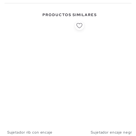
PRODUCTOS SIMILARES
Sujetador rib con encaje
Sujetador encaje negro 
S
M
L
XL
S
M
L