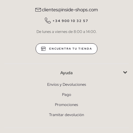
comunicaciones comerciales personalizadas de Inside.
clientes@inside-shops.com
QUIERO SUSCRIBIRME
+34 900 10 32 57
De lunes a viernes de 8:00 a 14:00.
* Puedes cancelar la suscripción en cualquier momento.
ENCUENTRA TU TIENDA
Ayuda
Envíos y Devoluciones
Pago
Promociones
Tramitar devolución