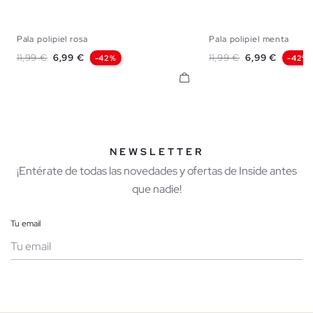
Pala polipiel rosa
Pala polipiel menta
36
37
38
39
40
41
36
37
38
3
Precio base
Precio
Precio base
Precio
11,99 €
6,99 €
11,99 €
6,99 €
-42%
-42%
NEWSLETTER
¡Entérate de todas las novedades y ofertas de Inside antes
que nadie!
Tu email
Mujer
Hombre