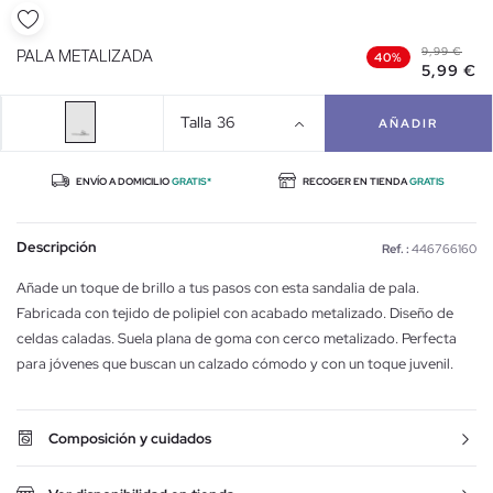
9,99 €
PALA METALIZADA
40%
5,99 €
Talla
36
AÑADIR
ENVÍO A DOMICILIO
GRATIS*
RECOGER EN TIENDA
GRATIS
Descripción
Ref. :
446766160
Añade un toque de brillo a tus pasos con esta sandalia de pala.
Fabricada con tejido de polipiel con acabado metalizado. Diseño de
celdas caladas. Suela plana de goma con cerco metalizado. Perfecta
para jóvenes que buscan un calzado cómodo y con un toque juvenil.
Composición y cuidados