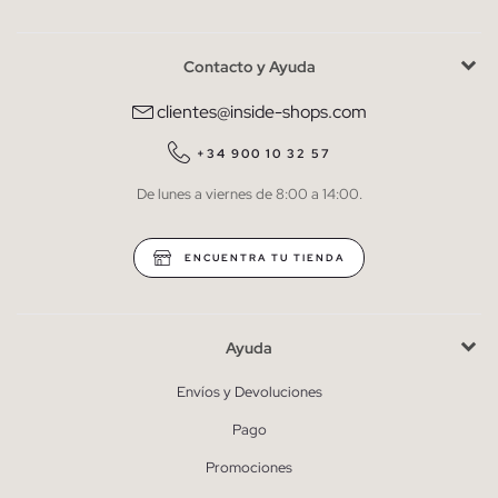
Contacto y Ayuda
He leído y entiendo la
política de privacidad
y acepto recibir
comunicaciones comerciales personalizadas de Inside.
clientes@inside-shops.com
QUIERO SUSCRIBIRME
+34 900 10 32 57
De lunes a viernes de 8:00 a 14:00.
* Puedes cancelar la suscripción en cualquier momento.
ENCUENTRA TU TIENDA
Ayuda
Envíos y Devoluciones
Pago
Promociones