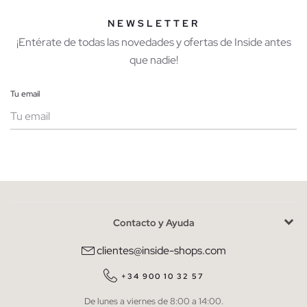
NEWSLETTER
¡Entérate de todas las novedades y ofertas de Inside antes
que nadie!
Tu email
Mujer
Hombre
Contacto y Ayuda
He leído y entiendo la
política de privacidad
y acepto recibir
comunicaciones comerciales personalizadas de Inside.
clientes@inside-shops.com
QUIERO SUSCRIBIRME
+34 900 10 32 57
De lunes a viernes de 8:00 a 14:00.
* Puedes cancelar la suscripción en cualquier momento.