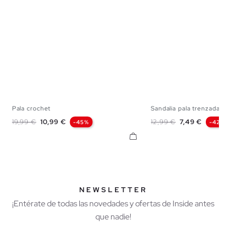
Pala crochet
Sandalia pala trenzada...
36
37
38
39
40
41
36
37
38
3
Precio base
Precio
Precio base
Precio
19,99 €
10,99 €
12,99 €
7,49 €
-45%
-42%
NEWSLETTER
¡Entérate de todas las novedades y ofertas de Inside antes
que nadie!