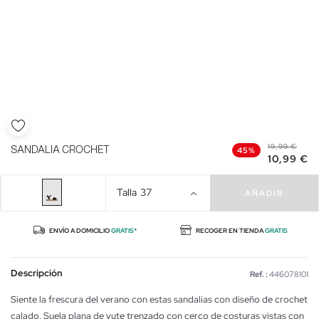
19,99 €
SANDALIA CROCHET
45%
10,99 €
Talla
37
AÑADIR
ENVÍO A DOMICILIO
GRATIS*
RECOGER EN TIENDA
GRATIS
Descripción
Ref. :
446078101
Siente la frescura del verano con estas sandalias con diseño de crochet
calado. Suela plana de yute trenzado con cerco de costuras vistas con