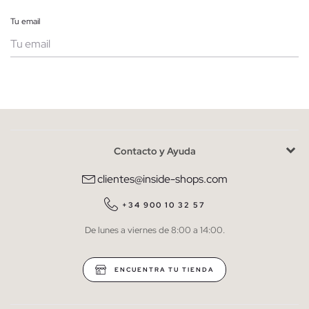
Tu email
Mujer
Hombre
Contacto y Ayuda
He leído y entiendo la
política de privacidad
y acepto recibir
comunicaciones comerciales personalizadas de Inside.
clientes@inside-shops.com
QUIERO SUSCRIBIRME
+34 900 10 32 57
De lunes a viernes de 8:00 a 14:00.
* Puedes cancelar la suscripción en cualquier momento.
ENCUENTRA TU TIENDA