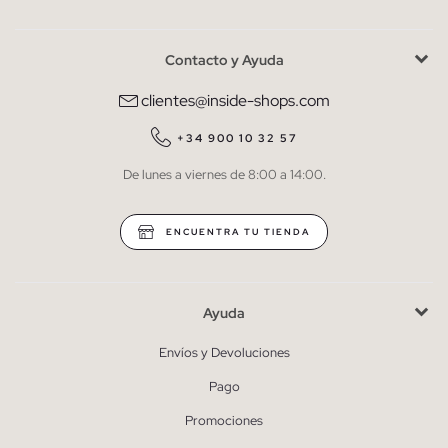
Contacto y Ayuda
He leído y entiendo la
política de privacidad
y acepto recibir
comunicaciones comerciales personalizadas de Inside.
clientes@inside-shops.com
QUIERO SUSCRIBIRME
+34 900 10 32 57
De lunes a viernes de 8:00 a 14:00.
* Puedes cancelar la suscripción en cualquier momento.
ENCUENTRA TU TIENDA
Ayuda
Envíos y Devoluciones
Pago
Promociones