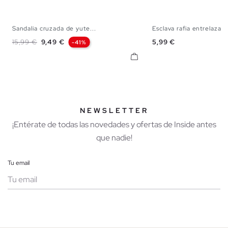
Sandalia cruzada de yute...
Esclava rafia entrelazad
35
36
37
38
39
40
41
35
36
37
38
Precio base
Precio
Precio
15,99 €
9,49 €
5,99 €
-41%
NEWSLETTER
¡Entérate de todas las novedades y ofertas de Inside antes
que nadie!
Tu email
Mujer
Hombre