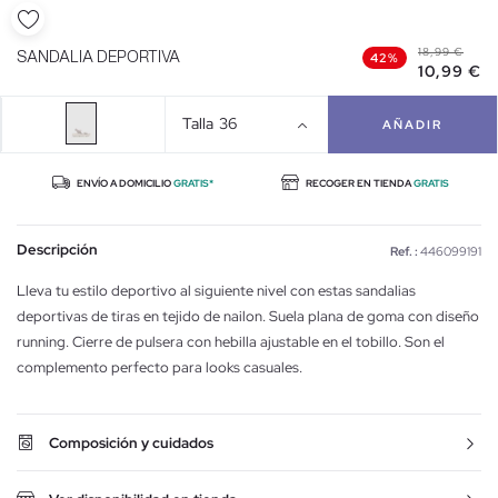
18,99 €
SANDALIA DEPORTIVA
42%
10,99 €
Talla
36
AÑADIR
ENVÍO A DOMICILIO
GRATIS*
RECOGER EN TIENDA
GRATIS
Descripción
Ref. :
446099191
Lleva tu estilo deportivo al siguiente nivel con estas sandalias
deportivas de tiras en tejido de nailon. Suela plana de goma con diseño
running. Cierre de pulsera con hebilla ajustable en el tobillo. Son el
complemento perfecto para looks casuales.
Composición y cuidados