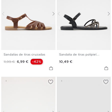
Sandalias de tiras cruzadas
Sandalia de tiras polipiel...
35
36
37
38
39
40
35
36
37
38
39
40
Precio base
Precio
Precio
11,99 €
6,99 €
-42%
10,49 €
41
41