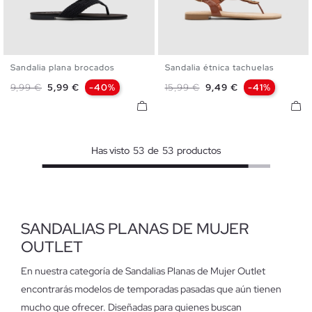
Sandalia plana brocados
Sandalia étnica tachuelas
35
36
37
38
39
40
36
37
38
39
40
41
Precio base
Precio
Precio base
Precio
9,99 €
5,99 €
-40%
15,99 €
9,49 €
-41%
41
Has visto
53
de
53
productos
SANDALIAS PLANAS DE MUJER
OUTLET
En nuestra categoría de Sandalias Planas de Mujer Outlet
encontrarás modelos de temporadas pasadas que aún tienen
mucho que ofrecer. Diseñadas para quienes buscan