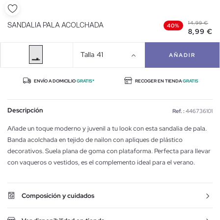
14,99 €
SANDALIA PALA ACOLCHADA
40%
8,99 €
Talla
41
AÑADIR
ENVÍO A DOMICILIO
GRATIS*
RECOGER EN TIENDA
GRATIS
Descripción
Ref. :
446736101
Añade un toque moderno y juvenil a tu look con esta sandalia de pala.
Banda acolchada en tejido de nailon con apliques de plástico
decorativos. Suela plana de goma con plataforma. Perfecta para llevar
con vaqueros o vestidos, es el complemento ideal para el verano.
Composición y cuidados