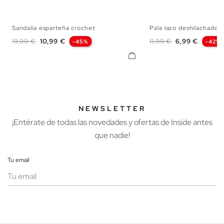
Sandalia esparteña crochet
Pala lazo deshilachado
36
37
38
39
40
41
35
36
37
38
Precio base
Precio
Precio base
Precio
19,99 €
10,99 €
11,99 €
6,99 €
-45%
-42%
NEWSLETTER
¡Entérate de todas las novedades y ofertas de Inside antes
que nadie!
Tu email
Mujer
Hombre