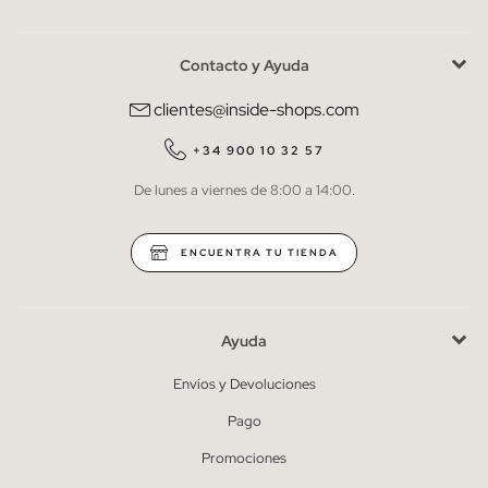
Contacto y Ayuda
He leído y entiendo la
política de privacidad
y acepto recibir
comunicaciones comerciales personalizadas de Inside.
clientes@inside-shops.com
QUIERO SUSCRIBIRME
+34 900 10 32 57
De lunes a viernes de 8:00 a 14:00.
* Puedes cancelar la suscripción en cualquier momento.
ENCUENTRA TU TIENDA
Ayuda
Envíos y Devoluciones
Pago
Promociones