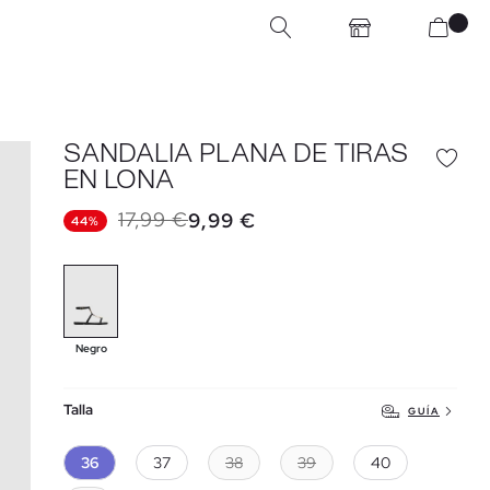
SANDALIA PLANA DE TIRAS
EN LONA
17,99 €
9,99 €
44%
Negro
Talla
GUÍA
36
37
38
39
40