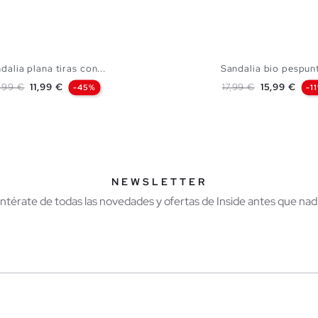
dalia plana tiras con...
Sandalia bio pespun
ecio base
Precio
Precio base
Precio
,99 €
11,99 €
17,99 €
15,99 €
-45%
-1
AÑADIR A MI CESTA
AÑADIR A MI CES
37
38
39
40
36
37
38
39
NEWSLETTER
Entérate de todas las novedades y ofertas de Inside antes que nadi
r
Hombre