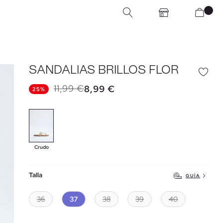
SANDALIAS BRILLOS FLOR
11,99 €
8,99 €
25%
Crudo
Talla
GUÍA
36
37
38
39
40