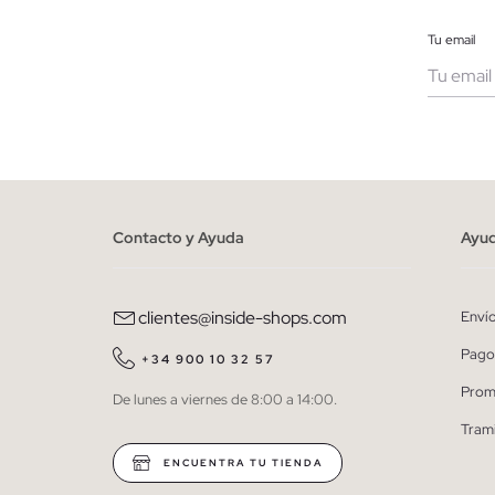
Tu email
Muje
He le
person
Contacto y Ayuda
Ayu
clientes@inside-shops.com
Enví
Pago
+34 900 10 32 57
Prom
De lunes a viernes de 8:00 a 14:00.
Tram
ENCUENTRA TU TIENDA