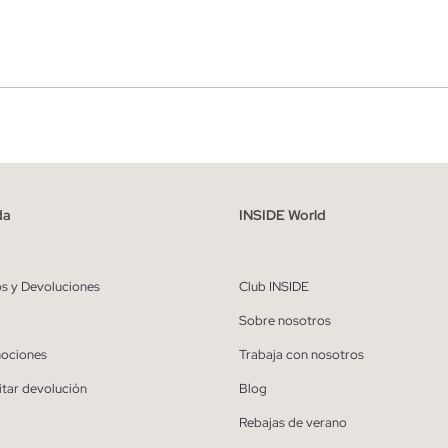
r
Hombre
ído y entiendo la
política de privacidad
y acepto recibir comunicaciones co
alizadas de Inside.
da
INSIDE World
QUIERO SUSCRIBIRME
os y Devoluciones
Club INSIDE
* Puedes cancelar la suscripción en cualquier momento.
Sobre nosotros
ociones
Trabaja con nosotros
itar devolución
Blog
Rebajas de verano