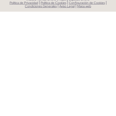
|
|
|
Política de Privacidad
Política de Cookies
Configuración de Cookies
|
|
Condiciones Generales
Aviso Legal
Mapa web