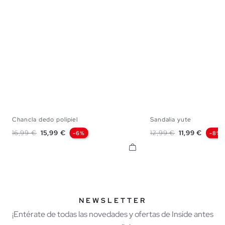
Chancla dedo polipiel
Sandalia yute
40
41
42
43
44
45
39
40
41
42
Precio base
Precio
Precio base
Precio
16,99 €
15,99 €
12,99 €
11,99 €
-6%
-8%
NEWSLETTER
¡Entérate de todas las novedades y ofertas de Inside antes