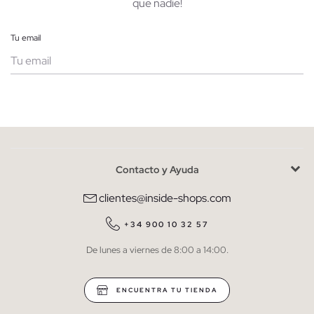
que nadie!
Tu email
Mujer
Hombre
Contacto y Ayuda
He leído y entiendo la
política de privacidad
y acepto recibir
comunicaciones comerciales personalizadas de Inside.
clientes@inside-shops.com
QUIERO SUSCRIBIRME
+34 900 10 32 57
De lunes a viernes de 8:00 a 14:00.
* Puedes cancelar la suscripción en cualquier momento.
ENCUENTRA TU TIENDA