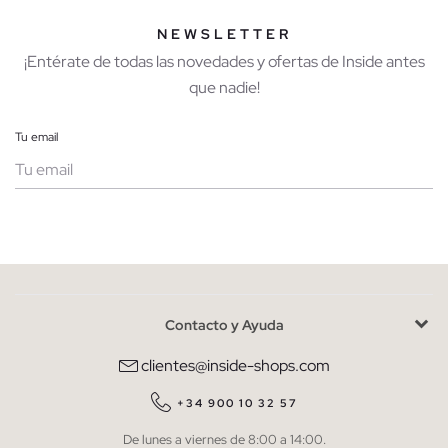
NEWSLETTER
¡Entérate de todas las novedades y ofertas de Inside antes
que nadie!
Tu email
Mujer
Hombre
Contacto y Ayuda
He leído y entiendo la
política de privacidad
y acepto recibir
comunicaciones comerciales personalizadas de Inside.
clientes@inside-shops.com
QUIERO SUSCRIBIRME
+34 900 10 32 57
De lunes a viernes de 8:00 a 14:00.
* Puedes cancelar la suscripción en cualquier momento.