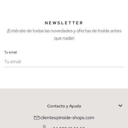
NEWSLETTER
¡Entérate de todas las novedades y ofertas de Inside antes
que nadie!
Tu email
Mujer
Hombre
Contacto y Ayuda
He leído y entiendo la
política de privacidad
y acepto recibir
comunicaciones comerciales personalizadas de Inside.
clientes@inside-shops.com