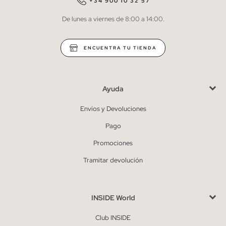
QUIERO SUSCRIBIRME
+34 900 10 32 57
De lunes a viernes de 8:00 a 14:00.
* Puedes cancelar la suscripción en cualquier momento.
ENCUENTRA TU TIENDA
Ayuda
Envíos y Devoluciones
Pago
Promociones
Tramitar devolución
INSIDE World
Club INSIDE