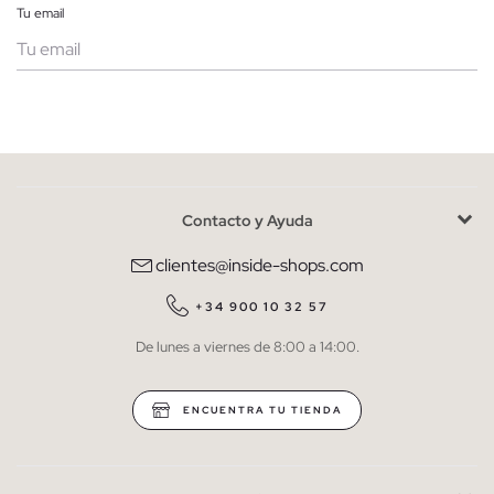
Tu email
Mujer
Hombre
Contacto y Ayuda
He leído y entiendo la
política de privacidad
y acepto recibir
comunicaciones comerciales personalizadas de Inside.
clientes@inside-shops.com
QUIERO SUSCRIBIRME
+34 900 10 32 57
De lunes a viernes de 8:00 a 14:00.
* Puedes cancelar la suscripción en cualquier momento.
ENCUENTRA TU TIENDA