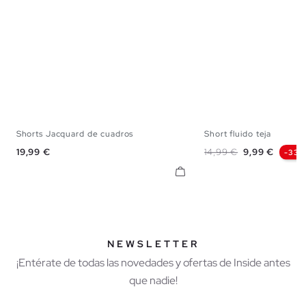
Shorts Jacquard de cuadros
Short fluido teja
S
M
L
S
M
Precio
Precio base
Precio
19,99 €
14,99 €
9,99 €
-33%
NEWSLETTER
¡Entérate de todas las novedades y ofertas de Inside antes
que nadie!