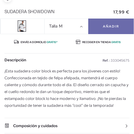
17,99 €
SUDADERA SHOWDOWN
Talla
M
AÑADIR
ENVÍO A DOMICILIO
GRATIS*
RECOGER EN TIENDA
GRATIS
Descripción
Ref. :
333045675
¡Esta sudadera color block es perfecta para los jóvenes con estilo!
Confeccionada en tejido de felpa afelpada, mantendrá el cuerpo
caliente y cómodo durante todo el día. El diseño cerrado sin capucha y
el cuello redondo le dan un toque deportivo, mientras que el
estampado color block lo hace moderno y llamativo. ¡No te pierdas la
oportunidad de tener la sudadera más “cool” de la temporada!
Composición y cuidados