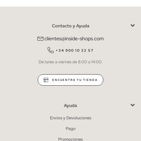
Contacto y Ayuda
He leído y entiendo la
política de privacidad
y acepto recibir
comunicaciones comerciales personalizadas de Inside.
clientes@inside-shops.com
QUIERO SUSCRIBIRME
+34 900 10 32 57
De lunes a viernes de 8:00 a 14:00.
* Puedes cancelar la suscripción en cualquier momento.
ENCUENTRA TU TIENDA
Ayuda
Envíos y Devoluciones
Pago
Promociones