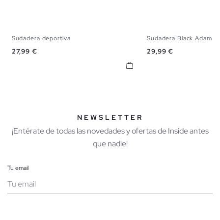
Sudadera deportiva
Sudadera Black Adam
S
M
L
XL
XXL
XS
S
M
Precio
Precio
27,99 €
29,99 €
NEWSLETTER
¡Entérate de todas las novedades y ofertas de Inside antes
que nadie!
Tu email
Mujer
Hombre