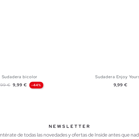
Sudadera bicolor
Sudadera Enjoy Your
recio base
Precio
Precio
7,99 €
9,99 €
9,99 €
-44%
AÑADIR A MI CESTA
AÑADIR A MI CES
S
M
L
XL
XXL
XS
S
M
L
NEWSLETTER
Entérate de todas las novedades y ofertas de Inside antes que nadi