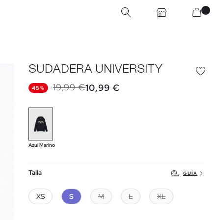
SUDADERA UNIVERSITY
19,99 €
10,99 €
45%
Azul Marino
Talla
GUÍA
XS
S
M
L
XL