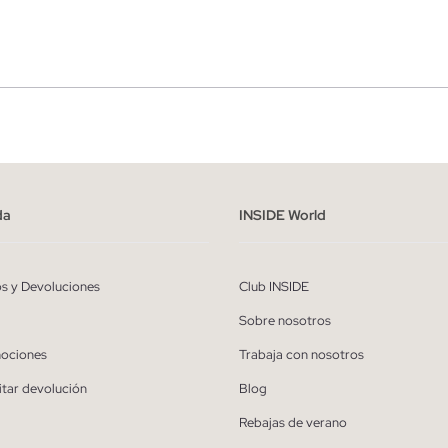
r
Hombre
ído y entiendo la
política de privacidad
y acepto recibir comunicaciones co
alizadas de Inside.
da
INSIDE World
QUIERO SUSCRIBIRME
os y Devoluciones
Club INSIDE
* Puedes cancelar la suscripción en cualquier momento.
Sobre nosotros
ociones
Trabaja con nosotros
itar devolución
Blog
Rebajas de verano