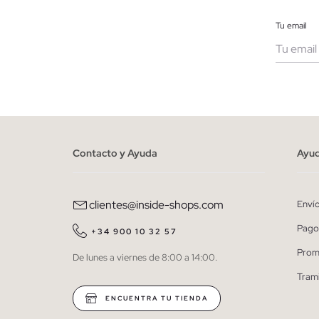
Tu email
Muje
He le
person
Contacto y Ayuda
Ayu
clientes@inside-shops.com
Enví
Pago
+34 900 10 32 57
Prom
De lunes a viernes de 8:00 a 14:00.
Tram
ENCUENTRA TU TIENDA