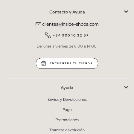
Contacto y Ayuda
He leído y entiendo la
política de privacidad
y acepto recibir
comunicaciones comerciales personalizadas de Inside.
clientes@inside-shops.com
QUIERO SUSCRIBIRME
+34 900 10 32 57
De lunes a viernes de 8:00 a 14:00.
* Puedes cancelar la suscripción en cualquier momento.
ENCUENTRA TU TIENDA
Ayuda
Envíos y Devoluciones
Pago
Promociones
Tramitar devolución