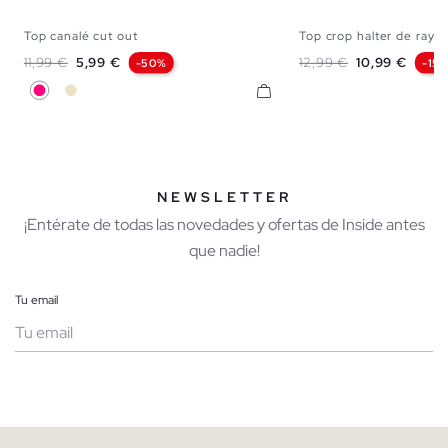
Top canalé cut out
Top crop halter de rayas.
XS
S
M
L
XL
XS
S
M
Precio base
Precio
Precio base
Precio
11,99 €
5,99 €
12,99 €
10,99 €
-50%
-15
Fucsia
Arena
NEWSLETTER
¡Entérate de todas las novedades y ofertas de Inside antes
que nadie!
Tu email
Mujer
Hombre