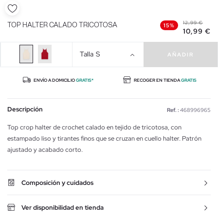
12,99 €
TOP HALTER CALADO TRICOTOSA
15%
10,99 €
Talla
S
AÑADIR
ENVÍO A DOMICILIO
GRATIS*
RECOGER EN TIENDA
GRATIS
Descripción
Ref. :
468996965
Top crop halter de crochet calado en tejido de tricotosa, con
estampado liso y tirantes finos que se cruzan en cuello halter. Patrón
ajustado y acabado corto.
Composición y cuidados
Ver disponibilidad en tienda