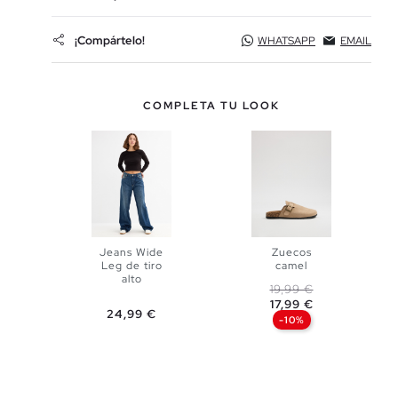
¡Compártelo!
WHATSAPP
EMAIL
COMPLETA TU LOOK
Jeans Wide
Zuecos
Leg de tiro
camel
alto
Precio base
Precio
19,99 €
AÑADIR A
17,99 €
Precio
AÑADIR A
24,99 €
-10%
MI CESTA
34
36
MI CESTA
38
40
36
37