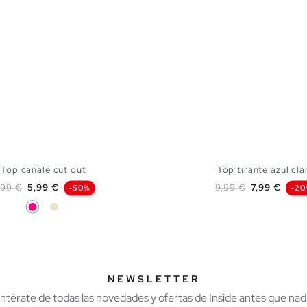
Top canalé cut out
Top tirante azul cla
recio base
Precio
Precio base
Precio
1,99 €
5,99 €
9,99 €
7,99 €
-50%
-20
Fucsia
Arena
AÑADIR A MI CESTA
AÑADIR A MI CES
S
M
L
XL
S
M
L
NEWSLETTER
Entérate de todas las novedades y ofertas de Inside antes que nadi