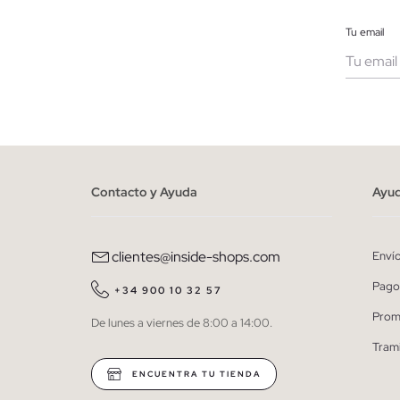
Tu email
Muje
He le
person
Contacto y Ayuda
Ayu
clientes@inside-shops.com
Enví
Pago
+34 900 10 32 57
Prom
De lunes a viernes de 8:00 a 14:00.
Tram
ENCUENTRA TU TIENDA