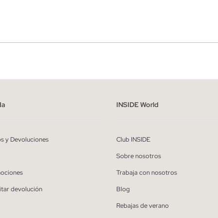
r
Hombre
ído y entiendo la
política de privacidad
y acepto recibir comunicaciones co
alizadas de Inside.
da
INSIDE World
QUIERO SUSCRIBIRME
os y Devoluciones
Club INSIDE
* Puedes cancelar la suscripción en cualquier momento.
Sobre nosotros
ociones
Trabaja con nosotros
itar devolución
Blog
Rebajas de verano