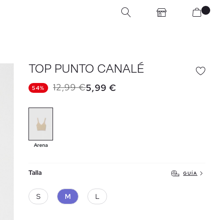
TOP PUNTO CANALÉ
12,99 €
5,99 €
54%
Arena
Talla
GUÍA
S
M
L