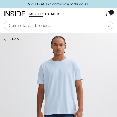
ENVÍO GRATIS
a domicilio a partir de 30 €
MUJER
HOMBRE
BUSCA
JEANS