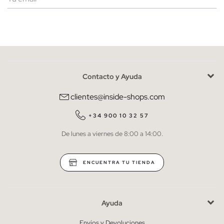
Mujer
Hombre
Contacto y Ayuda
He leído y entiendo la
política de privacidad
y acepto recibir
comunicaciones comerciales personalizadas de Inside.
clientes@inside-shops.com
QUIERO SUSCRIBIRME
+34 900 10 32 57
De lunes a viernes de 8:00 a 14:00.
* Puedes cancelar la suscripción en cualquier momento.
ENCUENTRA TU TIENDA
Ayuda
Envíos y Devoluciones