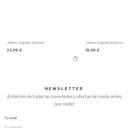
Jeans regular básicos
Jeans regular básicos...
36
38
40
42
44
46
48
36
38
40
42
Precio
Precio
22,99 €
19,99 €
NEWSLETTER
¡Entérate de todas las novedades y ofertas de Inside antes
que nadie!
Tu email