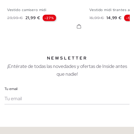
Vestido camisero midi
Vestido midi tirantes ar
XS
S
M
L
S
M
Precio base
Precio
Precio base
Precio
29,99 €
21,99 €
16,99 €
14,99 €
-27%
-12
NEWSLETTER
¡Entérate de todas las novedades y ofertas de Inside antes
que nadie!
Tu email
Mujer
Hombre