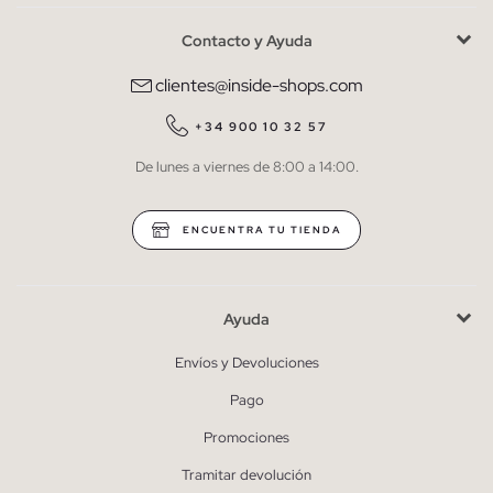
Contacto y Ayuda
He leído y entiendo la
política de privacidad
y acepto recibir
comunicaciones comerciales personalizadas de Inside.
clientes@inside-shops.com
QUIERO SUSCRIBIRME
+34 900 10 32 57
De lunes a viernes de 8:00 a 14:00.
* Puedes cancelar la suscripción en cualquier momento.
ENCUENTRA TU TIENDA
Ayuda
Envíos y Devoluciones
Pago
Promociones
Tramitar devolución