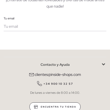
que nadie!
Tu email
Mujer
Hombre
Contacto y Ayuda
He leído y entiendo la
política de privacidad
y acepto recibir
comunicaciones comerciales personalizadas de Inside.
clientes@inside-shops.com
QUIERO SUSCRIBIRME
+34 900 10 32 57
De lunes a viernes de 8:00 a 14:00.
* Puedes cancelar la suscripción en cualquier momento.
ENCUENTRA TU TIENDA