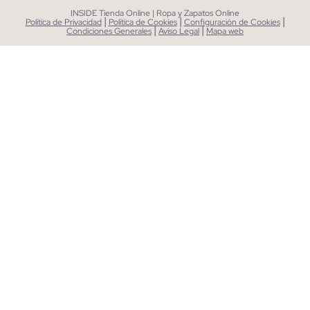
INSIDE Tienda Online | Ropa y Zapatos Online
|
|
|
Política de Privacidad
Política de Cookies
Configuración de Cookies
|
|
Condiciones Generales
Aviso Legal
Mapa web