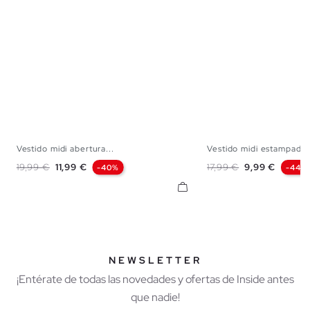
Vestido midi abertura...
Vestido midi estampado
S
M
L
XL
S
M
L
Precio base
Precio
Precio base
Precio
19,99 €
11,99 €
17,99 €
9,99 €
-40%
-44%
NEWSLETTER
¡Entérate de todas las novedades y ofertas de Inside antes
que nadie!