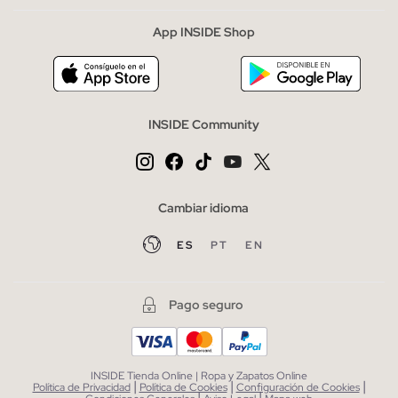
App INSIDE Shop
INSIDE Community
Cambiar idioma
ES
PT
EN
Pago seguro
INSIDE Tienda Online | Ropa y Zapatos Online
|
|
|
Política de Privacidad
Política de Cookies
Configuración de Cookies
|
|