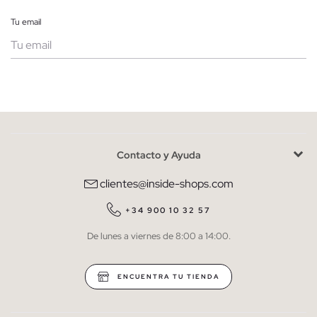
Tu email
Mujer
Hombre
Contacto y Ayuda
He leído y entiendo la
política de privacidad
y acepto recibir
comunicaciones comerciales personalizadas de Inside.
clientes@inside-shops.com
QUIERO SUSCRIBIRME
+34 900 10 32 57
De lunes a viernes de 8:00 a 14:00.
* Puedes cancelar la suscripción en cualquier momento.
ENCUENTRA TU TIENDA