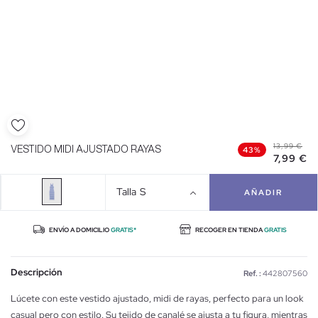
13,99 €
VESTIDO MIDI AJUSTADO RAYAS
43%
7,99 €
Talla
S
AÑADIR
ENVÍO A DOMICILIO
GRATIS*
RECOGER EN TIENDA
GRATIS
Descripción
Ref. :
442807560
Lúcete con este vestido ajustado, midi de rayas, perfecto para un look
casual pero con estilo. Su tejido de canalé se ajusta a tu figura, mientras