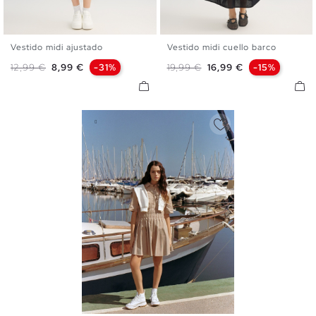
Vestido midi ajustado
Vestido midi cuello barco
XS
S
M
L
XL
XS
S
M
L
Precio base
Precio
Precio base
Precio
12,99 €
8,99 €
-31%
19,99 €
16,99 €
-15%