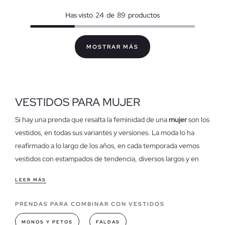
Has visto
24
de
89
productos
VESTIDOS PARA MUJER
Si hay una prenda que resalta la feminidad de una
mujer
son los
vestidos, en todas sus variantes y versiones. La moda lo ha
reafirmado a lo largo de los años, en cada temporada vemos
vestidos con estampados de tendencia, diversos largos y en
una infinita gama cromática, dependiendo de la temporada en
LEER MÁS
la que nos encontremos serán más vivos o apagados. En
verano destacan los
vestidos
de estampados alegres y
PRENDAS PARA COMBINAR CON VESTIDOS
coloridos, en primavera los vestidos en tonos suaves y dulces
MONOS Y PETOS
FALDAS
con estampados florales, en otoño predominan los vestidos de