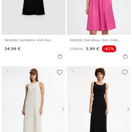
Vestido camisero midi liso...
Vestido bandeau mini nido...
S
M
L
XL
XS
S
M
L
Precio
Precio base
Precio
34,99 €
17,99 €
5,99 €
-67%