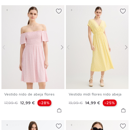
Vestido nido de abeja flores
Vestido midi flores nido abeja
XS
S
M
L
XS
S
M
L
Precio base
Precio
Precio base
Precio
17,99 €
12,99 €
-28%
19,99 €
14,99 €
-25%