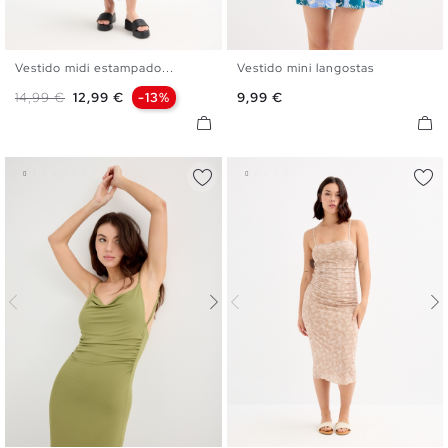
Vestido midi estampado...
Vestido mini langostas
XS
S
M
L
XL
XS
S
M
L
Precio base
Precio
Precio
14,99 €
12,99 €
-13%
9,99 €