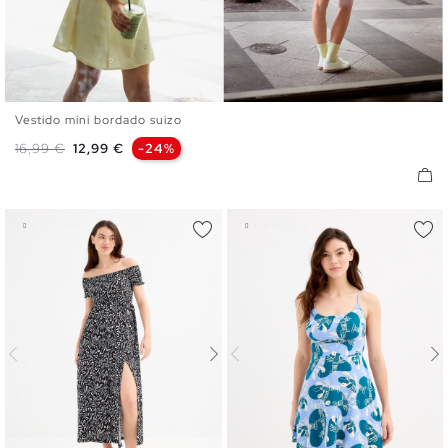
Vestido mini bordado suizo
XS
S
M
L
XL
Precio base
Precio
16,99 €
12,99 €
-24%