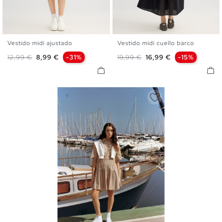
Vestido midi ajustado
Vestido midi cuello barco
XS
S
M
L
XL
XS
S
M
L
Precio base
Precio
Precio base
Precio
12,99 €
8,99 €
-31%
19,99 €
16,99 €
-15%