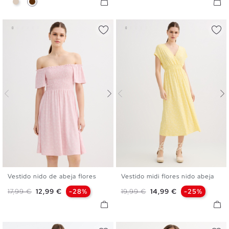
Vestido nido de abeja flores
Vestido midi flores nido abeja
XS
S
M
L
XS
S
M
L
Precio base
Precio
Precio base
Precio
17,99 €
12,99 €
-28%
19,99 €
14,99 €
-25%