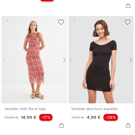
Vestido midi floral teja
Vestido abertura espalda
XS
S
M
L
XS
S
M
L
Precio base
Precio
Precio base
Precio
17,99 €
14,99 €
-17%
7,99 €
4,99 €
-38%