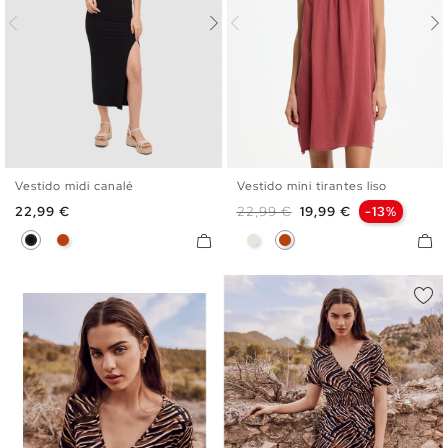
Vestido midi canalé
Vestido mini tirantes liso
S
M
L
S
M
L
XL
Precio
Precio base
Precio
22,99 €
22,99 €
19,99 €
-13%
Negro
Rojo Mineral
Crudo
Rojo Mineral