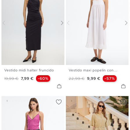
Vestido midi halter fruncido
Vestido maxi popelín con...
XS
S
M
L
XS
S
M
L
Precio base
Precio
Precio base
Precio
19,99 €
7,99 €
-60%
22,99 €
9,99 €
-57%