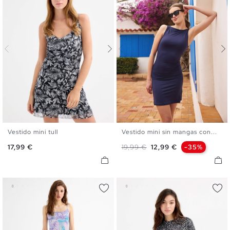
Vestido mini tull
Vestido mini sin mangas con...
XS
S
M
L
XS
S
M
L
Precio
Precio base
Precio
17,99 €
19,99 €
12,99 €
-35%