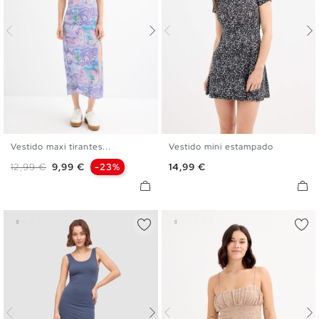
Vestido maxi tirantes...
Vestido mini estampado
S
M
L
XL
XS
S
M
L
XL
Precio base
Precio
Precio
12,99 €
9,99 €
-23%
14,99 €