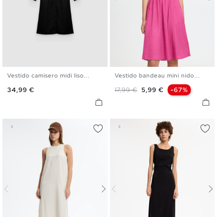
Vestido camisero midi liso...
Vestido bandeau mini nido...
S
M
L
XL
XS
S
M
L
Precio
Precio base
Precio
34,99 €
17,99 €
5,99 €
-67%