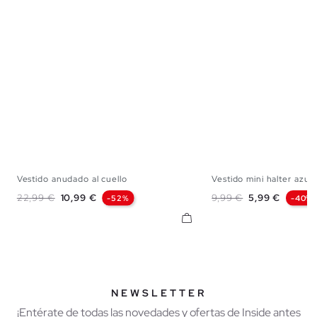
Vestido anudado al cuello
Vestido mini halter azul
S
M
L
XS
S
M
Precio base
Precio
Precio base
Precio
22,99 €
10,99 €
9,99 €
5,99 €
-52%
-40%
NEWSLETTER
¡Entérate de todas las novedades y ofertas de Inside antes