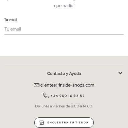
que nadie!
Tu email
Mujer
Hombre
Contacto y Ayuda
He leído y entiendo la
política de privacidad
y acepto recibir
comunicaciones comerciales personalizadas de Inside.
clientes@inside-shops.com
QUIERO SUSCRIBIRME
+34 900 10 32 57
De lunes a viernes de 8:00 a 14:00.
* Puedes cancelar la suscripción en cualquier momento.
ENCUENTRA TU TIENDA