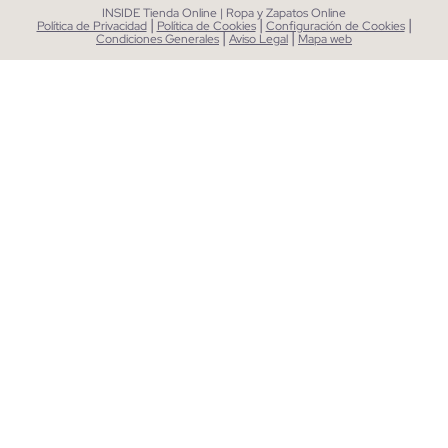
INSIDE Tienda Online | Ropa y Zapatos Online
|
|
|
Política de Privacidad
Política de Cookies
Configuración de Cookies
|
|
Condiciones Generales
Aviso Legal
Mapa web