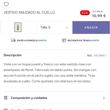
22,99 €
VESTIDO ANUDADO AL CUELLO
52%
10,99 €
Talla
S
AÑADIR
ENVÍO A DOMICILIO
GRATIS*
RECOGER EN TIENDA
GRATIS
Descripción
Ref. :
442111467
Viste con un toque juvenil y fresco con este vestido maxi con
estampado de flores. Fabricado en tejido punto. Sin mangas con
escote fruncido en el pecho sujeto con una anilla metálica. Tiras
anudadas al cuello. Corte ajustado con abertura en los lados.
Composición y cuidados