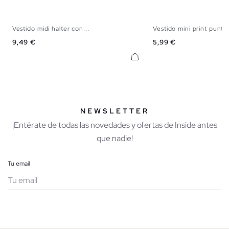
Vestido midi halter con...
Vestido mini print puntos
S
M
L
XS
S
M
Precio
Precio
9,49 €
5,99 €
NEWSLETTER
¡Entérate de todas las novedades y ofertas de Inside antes
que nadie!
Tu email
Mujer
Hombre