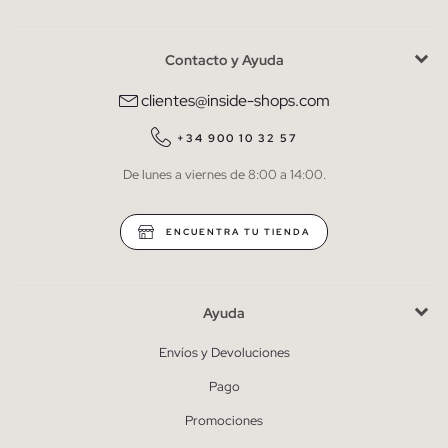
Contacto y Ayuda
He leído y entiendo la
política de privacidad
y acepto recibir
comunicaciones comerciales personalizadas de Inside.
clientes@inside-shops.com
QUIERO SUSCRIBIRME
+34 900 10 32 57
De lunes a viernes de 8:00 a 14:00.
* Puedes cancelar la suscripción en cualquier momento.
ENCUENTRA TU TIENDA
Ayuda
Envíos y Devoluciones
Pago
Promociones