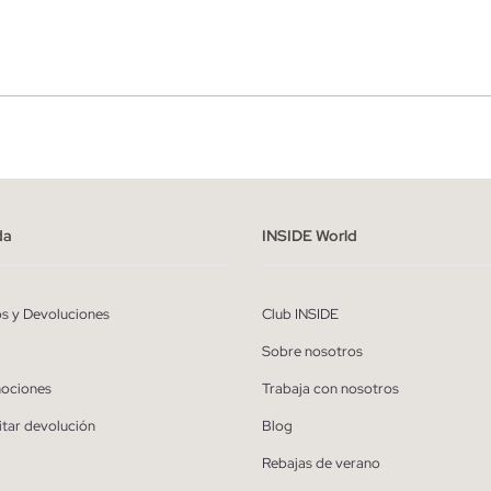
r
Hombre
ído y entiendo la
política de privacidad
y acepto recibir comunicaciones co
alizadas de Inside.
da
INSIDE World
QUIERO SUSCRIBIRME
os y Devoluciones
Club INSIDE
* Puedes cancelar la suscripción en cualquier momento.
Sobre nosotros
ociones
Trabaja con nosotros
itar devolución
Blog
Rebajas de verano