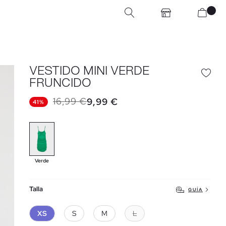
VESTIDO MINI VERDE
FRUNCIDO
16,99 €
9,99 €
41%
Verde
Talla
GUÍA
XS
S
M
L