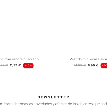
do mini escote cuadrado
Vestido mini evasé espa
ecio base
Precio
Precio base
Precio
,99 €
11,99 €
14,99 €
8,99 €
-40%
-4
AÑADIR A MI CESTA
AÑADIR A MI CES
XS
S
M
L
XS
S
M
NEWSLETTER
Entérate de todas las novedades y ofertas de Inside antes que nadi