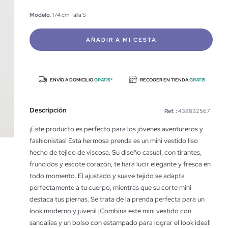
Modelo
: 174 cm Talla S
AÑADIR A MI CESTA
ENVÍO A DOMICILIO
GRATIS*
RECOGER EN TIENDA
GRATIS
Descripción
Ref. :
438832567
¡Este producto es perfecto para los jóvenes aventureros y
fashionistas! Esta hermosa prenda es un mini vestido liso
hecho de tejido de viscosa. Su diseño casual, con tirantes,
fruncidos y escote corazón, te hará lucir elegante y fresca en
todo momento. El ajustado y suave tejido se adapta
perfectamente a tu cuerpo, mientras que su corte mini
destaca tus piernas. Se trata de la prenda perfecta para un
look moderno y juvenil ¡Combina este mini vestido con
sandalias y un bolso con estampado para lograr el look ideal!