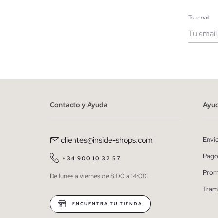
Tu email
Muje
He le
person
Contacto y Ayuda
Ayu
clientes@inside-shops.com
Enví
Pago
+34 900 10 32 57
Prom
De lunes a viernes de 8:00 a 14:00.
Tram
ENCUENTRA TU TIENDA