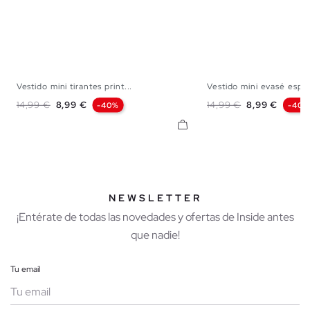
Vestido mini tirantes print...
Vestido mini evasé espal
XS
S
M
L
XS
S
M
Precio base
Precio
Precio base
Precio
14,99 €
8,99 €
14,99 €
8,99 €
-40%
-40%
NEWSLETTER
¡Entérate de todas las novedades y ofertas de Inside antes
que nadie!
Tu email