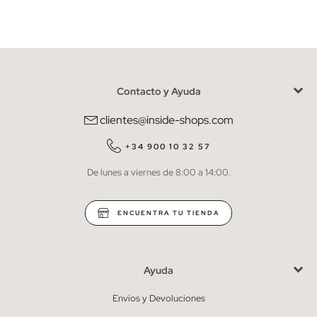
Mujer
Hombre
Contacto y Ayuda
He leído y entiendo la
política de privacidad
y acepto recibir
comunicaciones comerciales personalizadas de Inside.
clientes@inside-shops.com
QUIERO SUSCRIBIRME
+34 900 10 32 57
De lunes a viernes de 8:00 a 14:00.
* Puedes cancelar la suscripción en cualquier momento.
ENCUENTRA TU TIENDA
Ayuda
Envíos y Devoluciones