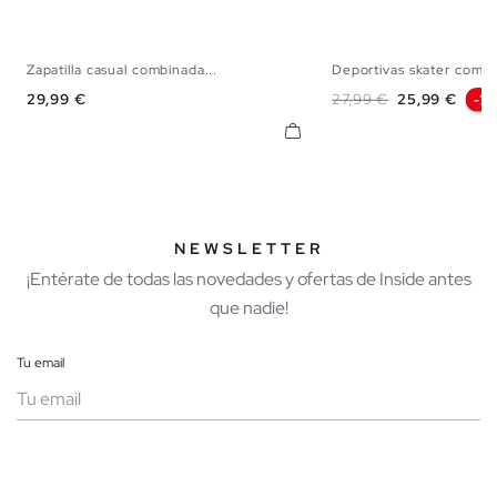
Zapatilla casual combinada...
Deportivas skater comb
39
40
41
42
43
44
45
40
41
42
43
Precio
Precio base
Precio
29,99 €
27,99 €
25,99 €
-7
NEWSLETTER
¡Entérate de todas las novedades y ofertas de Inside antes
que nadie!
Tu email
Mujer
Hombre