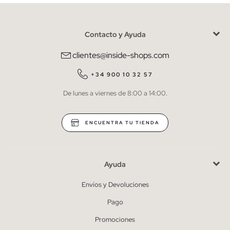
Contacto y Ayuda
He leído y entiendo la
política de privacidad
y acepto recibir
comunicaciones comerciales personalizadas de Inside.
clientes@inside-shops.com
QUIERO SUSCRIBIRME
+34 900 10 32 57
De lunes a viernes de 8:00 a 14:00.
* Puedes cancelar la suscripción en cualquier momento.
ENCUENTRA TU TIENDA
Ayuda
Envíos y Devoluciones
Pago
Promociones