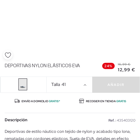
16,99 €
DEPORTIVAS NYLON ELÁSTICOS EVA
24%
12,99 €
Talla
41
AÑADIR
ENVÍO A DOMICILIO
GRATIS*
RECOGER EN TIENDA
GRATIS
Descripción
Ref. :
435403120
Deportivas de estilo náutico con tejido de nylon y acabado tipo lona,
rematadas con cordones elásticos. Suela de EVA, detalles en efecto