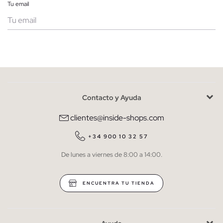
Tu email
Mujer
Hombre
Contacto y Ayuda
He leído y entiendo la
política de privacidad
y acepto recibir
comunicaciones comerciales personalizadas de Inside.
clientes@inside-shops.com
QUIERO SUSCRIBIRME
+34 900 10 32 57
De lunes a viernes de 8:00 a 14:00.
* Puedes cancelar la suscripción en cualquier momento.
ENCUENTRA TU TIENDA