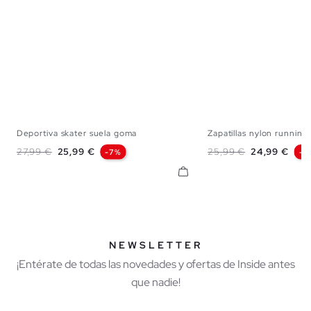
Deportiva skater suela goma
Zapatillas nylon running.
40
41
42
43
44
45
39
40
41
42
Precio base
Precio
Precio base
Precio
27,99 €
25,99 €
25,99 €
24,99 €
-7%
-4
NEWSLETTER
¡Entérate de todas las novedades y ofertas de Inside antes
que nadie!