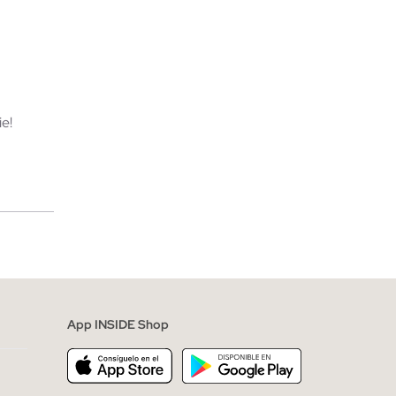
TA
AÑADIR A MI CESTA
44
45
39
40
41
42
43
44
45
e!
merciales
App INSIDE Shop