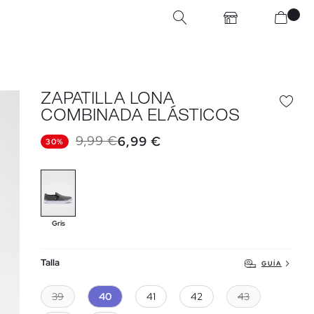
ZAPATILLA LONA
COMBINADA ELÁSTICOS
9,99 €
6,99 €
30%
Gris
Talla
GUÍA
39
40
41
42
43