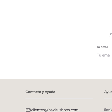
AÑADIR A MI CESTA
39
40
41
42
43
44
45
39
40
¡
Tu email
Muje
He le
person
Contacto y Ayuda
Ayu
clientes@inside-shops.com
Enví