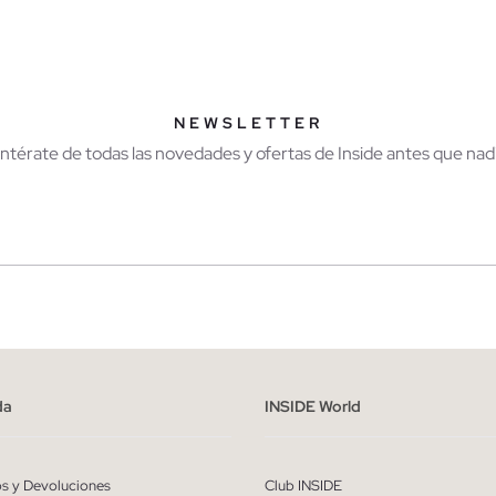
AÑADIR A MI CESTA
AÑADIR A MI CES
41
42
43
44
45
39
40
41
42
43
NEWSLETTER
Entérate de todas las novedades y ofertas de Inside antes que nadi
r
Hombre
ído y entiendo la
política de privacidad
y acepto recibir comunicaciones co
alizadas de Inside.
da
INSIDE World
QUIERO SUSCRIBIRME
os y Devoluciones
Club INSIDE
* Puedes cancelar la suscripción en cualquier momento.