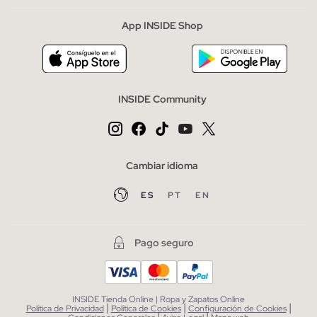
App INSIDE Shop
INSIDE Community
Cambiar idioma
ES
PT
EN
Pago seguro
INSIDE Tienda Online | Ropa y Zapatos Online
|
|
|
Política de Privacidad
Política de Cookies
Configuración de Cookies
|
|