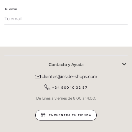
Tu email
Mujer
Hombre
Contacto y Ayuda
He leído y entiendo la
política de privacidad
y acepto recibir
comunicaciones comerciales personalizadas de Inside.
clientes@inside-shops.com
QUIERO SUSCRIBIRME
+34 900 10 32 57
De lunes a viernes de 8:00 a 14:00.
* Puedes cancelar la suscripción en cualquier momento.
ENCUENTRA TU TIENDA