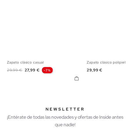
Zapato clásico casual
Zapato clásico polipiel c
40
41
42
43
44
45
40
41
42
43
Precio base
Precio
Precio
29,99 €
27,99 €
29,99 €
-7%
NEWSLETTER
¡Entérate de todas las novedades y ofertas de Inside antes
que nadie!