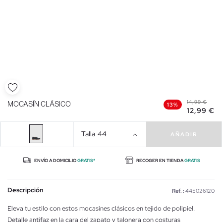
14,99 €
MOCASÍN CLÁSICO
13%
12,99 €
Talla
44
AÑADIR
ENVÍO A DOMICILIO
GRATIS*
RECOGER EN TIENDA
GRATIS
Descripción
Ref. :
445026120
Eleva tu estilo con estos mocasines clásicos en tejido de polipiel.
Detalle antifaz en la cara del zapato y talonera con costuras