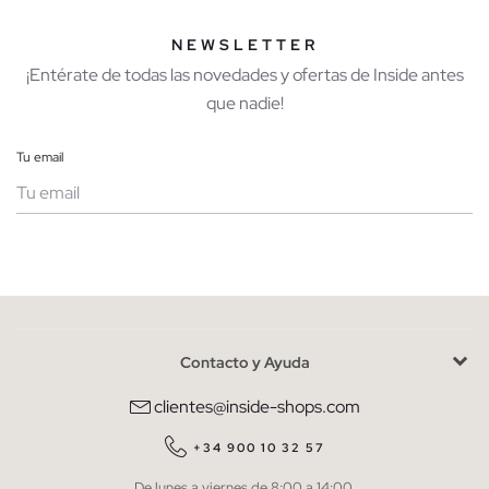
NEWSLETTER
¡Entérate de todas las novedades y ofertas de Inside antes
que nadie!
Tu email
Mujer
Hombre
Contacto y Ayuda
He leído y entiendo la
política de privacidad
y acepto recibir
comunicaciones comerciales personalizadas de Inside.
clientes@inside-shops.com
QUIERO SUSCRIBIRME
+34 900 10 32 57
De lunes a viernes de 8:00 a 14:00.