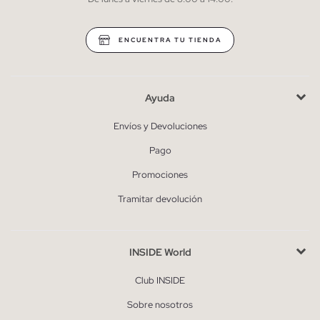
* Puedes cancelar la suscripción en cualquier momento.
ENCUENTRA TU TIENDA
Ayuda
Envíos y Devoluciones
Pago
Promociones
Tramitar devolución
INSIDE World
Club INSIDE
Sobre nosotros