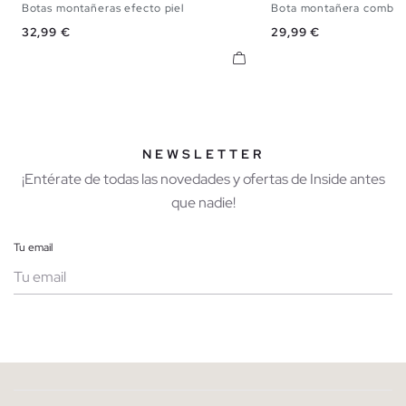
Botas montañeras efecto piel
Bota montañera combin
39
40
41
42
43
44
45
39
40
41
42
Precio
Precio
32,99 €
29,99 €
NEWSLETTER
¡Entérate de todas las novedades y ofertas de Inside antes
que nadie!
Tu email
Mujer
Hombre