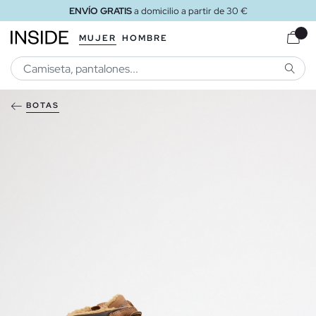
ENVÍO GRATIS
a domicilio a partir de 30 €
MUJER
HOMBRE
BUSCA
BOTAS