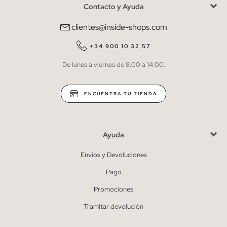
Contacto y Ayuda
He leído y entiendo la
política de privacidad
y acepto recibir
comunicaciones comerciales personalizadas de Inside.
clientes@inside-shops.com
QUIERO SUSCRIBIRME
+34 900 10 32 57
De lunes a viernes de 8:00 a 14:00.
* Puedes cancelar la suscripción en cualquier momento.
ENCUENTRA TU TIENDA
Ayuda
Envíos y Devoluciones
Pago
Promociones
Tramitar devolución