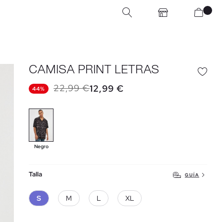
CAMISA PRINT LETRAS
22,99 €
12,99 €
44%
Negro
Talla
GUÍA
S
M
L
XL