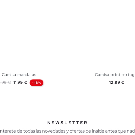
Camisa mandalas
Camisa print tortug
ecio base
Precio
Precio
,99 €
11,99 €
12,99 €
-48%
AÑADIR A MI CESTA
AÑADIR A MI CES
S
M
L
XL
S
M
L
X
NEWSLETTER
Entérate de todas las novedades y ofertas de Inside antes que nadi