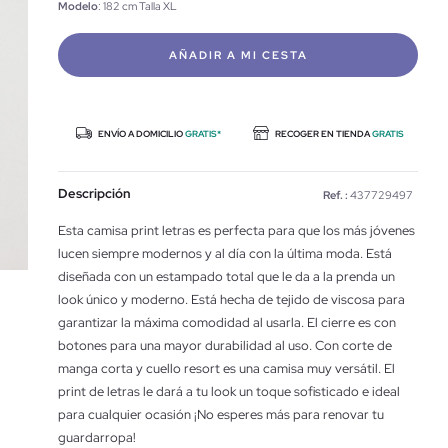
Modelo
: 182 cm Talla XL
AÑADIR A MI CESTA
ENVÍO A DOMICILIO
GRATIS*
RECOGER EN TIENDA
GRATIS
Descripción
Ref. :
437729497
Esta camisa print letras es perfecta para que los más jóvenes
lucen siempre modernos y al día con la última moda. Está
diseñada con un estampado total que le da a la prenda un
look único y moderno. Está hecha de tejido de viscosa para
garantizar la máxima comodidad al usarla. El cierre es con
botones para una mayor durabilidad al uso. Con corte de
manga corta y cuello resort es una camisa muy versátil. El
print de letras le dará a tu look un toque sofisticado e ideal
para cualquier ocasión ¡No esperes más para renovar tu
guardarropa!