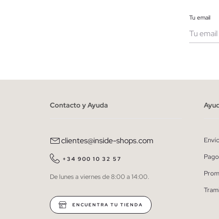
Tu email
Muje
He le
person
Contacto y Ayuda
Ayu
clientes@inside-shops.com
Enví
Pago
+34 900 10 32 57
Prom
De lunes a viernes de 8:00 a 14:00.
Tram
ENCUENTRA TU TIENDA