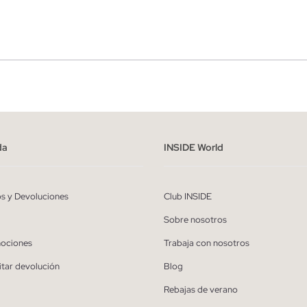
r
Hombre
ído y entiendo la
política de privacidad
y acepto recibir comunicaciones co
alizadas de Inside.
da
INSIDE World
QUIERO SUSCRIBIRME
os y Devoluciones
Club INSIDE
* Puedes cancelar la suscripción en cualquier momento.
Sobre nosotros
ociones
Trabaja con nosotros
itar devolución
Blog
Rebajas de verano