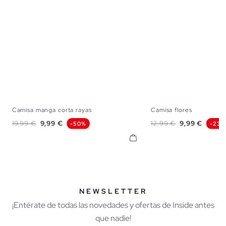
Camisa manga corta rayas
Camisa flores
S
M
L
XL
XS
S
M
L
Precio base
Precio
Precio base
Precio
19,99 €
9,99 €
12,99 €
9,99 €
-50%
-23%
NEWSLETTER
¡Entérate de todas las novedades y ofertas de Inside antes
que nadie!