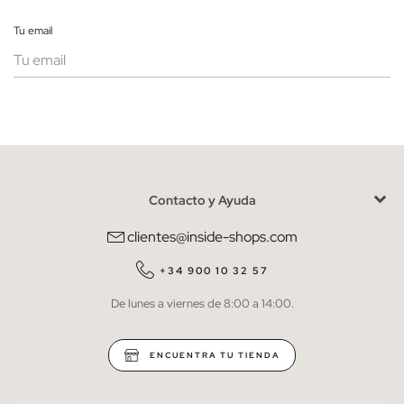
Tu email
Mujer
Hombre
Contacto y Ayuda
He leído y entiendo la
política de privacidad
y acepto recibir
comunicaciones comerciales personalizadas de Inside.
clientes@inside-shops.com
QUIERO SUSCRIBIRME
+34 900 10 32 57
De lunes a viernes de 8:00 a 14:00.
* Puedes cancelar la suscripción en cualquier momento.
ENCUENTRA TU TIENDA