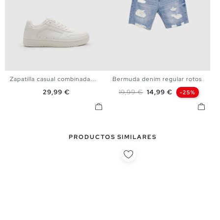
Zapatilla casual combinada...
Bermuda denim regular rotos
39
40
41
42
43
44
36
38
40
42
44
46
Precio
Precio base
Precio
29,99 €
19,99 €
14,99 €
-25%
45
48
PRODUCTOS SIMILARES