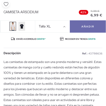
11,99 €
CAMISETA ARSCIDIUM
42%
6,99 €
Talla
XL
AÑADIR
ENVÍO A DOMICILIO
GRATIS*
RECOGER EN TIENDA
GRATIS
Descripción
Ref. :
437198636
Las camisetas de estampado son una prenda moderna y versátil. Estas
camisetas de manga corta y cuello redondo están hechas de algodón
100% y tienen un estampado en la parte delantera con una gran
variedad de temáticas. Están disponibles en diferentes colores y
diseños para combinar con tu estilo. Estas camisetas son perfectas
para los jóvenes que buscan un estilo moderno y destacar entre sus
amigos. Son cómodas de llevar y no se arrugan ni desprenden pelusa.
Estas camisetas son ideales para usar en actividades al aire libre y
tienen una gran variedad de tallas para elegir. Esta es la camiseta