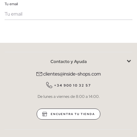
Tu email
Mujer
Hombre
Contacto y Ayuda
He leído y entiendo la
política de privacidad
y acepto recibir
comunicaciones comerciales personalizadas de Inside.
clientes@inside-shops.com
QUIERO SUSCRIBIRME
+34 900 10 32 57
De lunes a viernes de 8:00 a 14:00.
* Puedes cancelar la suscripción en cualquier momento.
ENCUENTRA TU TIENDA