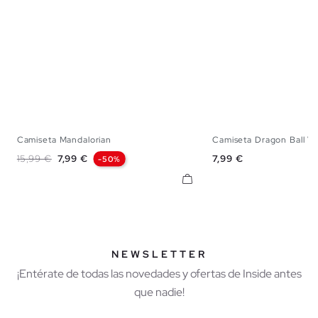
Camiseta Mandalorian
Camiseta Dragon Ball Ve
XS
S
M
L
XL
XS
S
M
Precio base
Precio
Precio
15,99 €
7,99 €
7,99 €
-50%
NEWSLETTER
¡Entérate de todas las novedades y ofertas de Inside antes
que nadie!